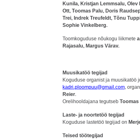
Kunila, Kristjan Lemmsalu, Olev L
Ott, Toomas Palu, Doris Raudsepp
Trei, Indrek Treufeldt, Tõnu Tupp
Sophie Vinkelberg.
Toomkoguduse nõukogu liikmete
a
Rajasalu, Margus Värav.
Muusikatöö tegijad
Koguduse organist ja muusikatöö 
kadri.ploompuu@gmail.com
, organ
Reier
.
Orelihooldajana tegutseb
Toomas 
Laste- ja noortetöö tegijad
Koguduse lastetöö tegijad on
Merj
Teised töötegijad