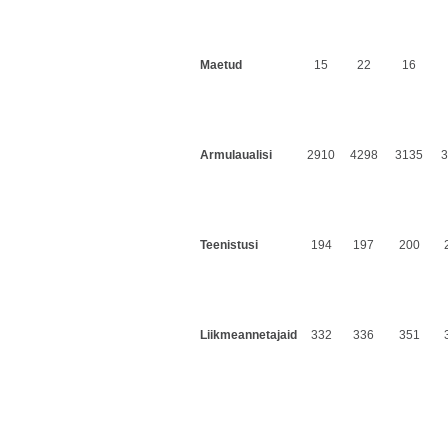
Maetud
15
22
16
Armulaualisi
2910
4298
3135
3
Teenistusi
194
197
200
Liikmeannetajaid
332
336
351