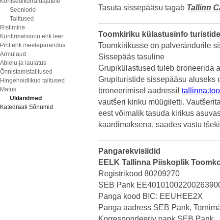
Kontsedikorraldajatele
Tasuta sissepääsu tagab
Tallinn 
Seeniorid
Talitused
Ristimine
Toomkiriku külastusinfo turistide
Konfirmatsioon ehk leer
Toomkirikusse on palverändurile 
Piht ehk meeleparandus
Armulaud
Sissepääs tasuline
Abielu ja laulatus
Grupikülastused tuleb broneerida 
Õnnistamistalitused
Grupituristide sissepääsu aluseks
Hingehoidlikud talitused
Matus
broneerimisel aadressil
tallinna.t
Üldandmed
vautšeri kiriku müügiletti. Vautšer
Katedraali Sõnumid
eest võimalik tasuda kirikus asuvas
kaardimaksena, saades vastu tšeki
Pangarekvisiidid
EELK Tallinna Piiskoplik Toom
Registrikood 80209270
SEB Pank EE4010100220026390
Panga kood BIC: EEUHEE2X
Panga aadress SEB Pank, Tornimäe
Korrespondeeriv pank SEB Pank