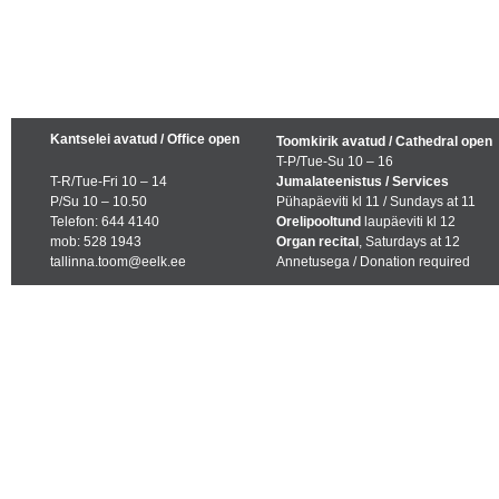
Kantselei avatud / Office open
Toomkirik avatud / Cathedral open
T-P/Tue-Su 10 – 16
T-R/Tue-Fri 10 – 14
Jumalateenistus / Services
P/Su 10 – 10.50
Pühapäeviti kl 11 / Sundays at 11
Telefon: 644 4140
Orelipooltund
laupäeviti kl 12
mob: 528 1943
Organ recital
, Saturdays at 12
tallinna.toom@eelk.ee
Annetusega / Donation required