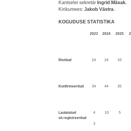
Kantselei sekretär
Ingrid Mäsak.
Kirikumees:
Jakob Västra.
KOGUDUSE STATISTIKA
2023
2024
2025
2
Ristitud
24
24
33
Konfirmeeritud
34
44
35
Laulatatud
4
10
5
sh registreeritud
3