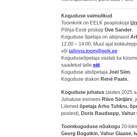
Koguduse vaimulikud
Toomkirik on EELK peapiiskopi
Ur
Põhja-Eesti piiskop
Ove Sander
.
Koguduse õpetaja on abipraost
Ar
12.00 – 14.00. Muul ajal kokkulepp
või
tallinna.toom@eelk.ee
Koguduseõpetaja vastab ka küsimus
saadetud talle
siit
.
Koguduse abiõpetaja
Joel Siim
.
Koguduse diakon
René Paats.
Koguduse juhatus
(alates 2025 a
Juhatuse esimees
Riivo Sinijärv
,
Liikmed
õpetaja
Arho Tuhkru, õpe
poolest),
Doris Raudsepp, Vahur 
Toomkoguduse nõukogu
20-liik
Georg Bogatkin, Vahur Glaase, I