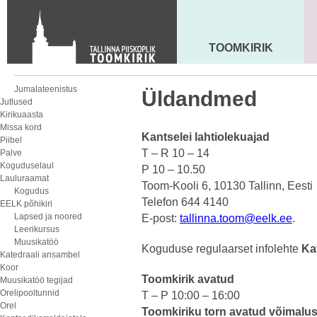
Toom-Kooli 6, 10130 TALLINN
tallinna.toom
@
eelk.ee
+372 644 4140
TOOMKIRIK
MAARJA KIRIK
Jumalateenistus
Üldandmed
Jutlused
Kirikuaasta
Missa kord
Kantselei lahtiolekuajad
Piibel
T – R 10 – 14
Palve
Koguduselaul
P 10 – 10.50
Lauluraamat
Toom-Kooli 6, 10130 Tallinn, Eesti
Kogudus
Telefon 644 4140
EELK põhikiri
Lapsed ja noored
E-post:
tallinna.toom@eelk.ee
.
Leerikursus
Muusikatöö
Koguduse regulaarset infolehte
Ka
Katedraali ansambel
Koor
Toomkirik avatud
Muusikatöö tegijad
Orelipooltunnid
T – P 10:00 – 16:00
Orel
Toomkiriku torn avatud võimalus