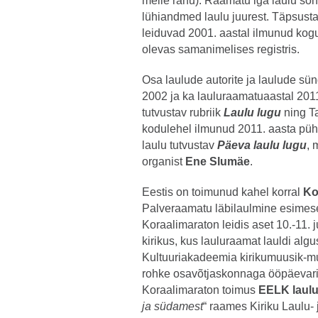
meile rahu). Raamatu iga laulu sõna
lühiandmed laulu juurest. Täpsust
leiduvad 2001. aastal ilmunud kog
olevas samanimelises registris.
Osa laulude autorite ja laulude sü
2002 ja ka lauluraamatuaastal 2011
tutvustav rubriik
Laulu lugu
ning T
kodulehel ilmunud 2011. aasta pü
laulu tutvustav
Päeva laulu lugu
, 
organist
Ene Slumäe
.
Eestis on toimunud kahel korral
Ko
Palveraamatu läbilaulmine esimese
Koraalimaraton leidis aset 10.-11. j
kirikus, kus lauluraamat lauldi algu
Kultuuriakadeemia kirikumuusik-mu
rohke osavõtjaskonnaga ööpäevarin
Koraalimaraton toimus
EELK laul
ja südamest
“ raames Kiriku Laulu-