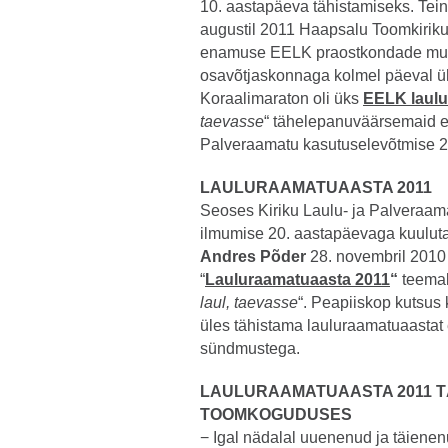
10. aastapäeva tähistamiseks. Tein
augustil 2011 Haapsalu Toomkirikus
enamuse EELK praostkondade muus
osavõtjaskonnaga kolmel päeval üh
Koraalimaraton oli üks
EELK laulu
taevasse
“ tähelepanuväärsemaid et
Palveraamatu kasutuselevõtmise 2
LAULURAAMATUAASTA 2011
Seoses Kiriku Laulu- ja Palveraa
ilmumise 20. aastapäevaga kuulut
Andres Põder
28. novembril 2010 
“
Lauluraamatuaasta 2011
“
teemal
laul, taevasse
“. Peapiiskop kutsus 
üles tähistama lauluraamatuaastat 
sündmustega.
LAULURAAMATUAASTA 2011 T
TOOMKOGUDUSES
− Igal nädalal uuenenud ja täiene