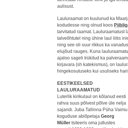
aulisust.
Lauluraamat on kuulunud ka Maarja
kodudesse ning olnud koos
Piiblig
tarvitatud raamat. Lauluraamatust l
talveõhtutel ning ühine laul liitis 
ning see oli suur rikkus ka vanadu
elujõud rauges. Kuna lauluraamat
ajaloo sageli trükitud ka palveraama
kirjavara (sh katekismus), on laulu
hingekosutuseks kui usuliseks har
EESTIKEELSED
LAULURAAMATUD
Luterlik kirikulaul on kõlanud eesti
rahva suus põlvest põlve üle nelja
sajandi. Juba Tallinna Püha Vaimu
koguduse abiõpetaja
Georg
Müller
tsiteeris oma jutlustes