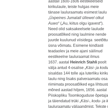
aastail 1600-1606 eestikeelseid
kirikulaule, teiste hulgas meie
tänase lauluraamatu esimest laulu
„
Üxpeines Jumalall üllewel olkut
Auwo
“ („Au, kiitus olgu igavest“).
Need olid saksakeelsete laulude
proosatõlked ning laulmine nende
juurde kuulunud viisidega seetõttu
üsna võimatu. Esimene kindlasti
teadaolev ja meie ajani säilinud
eestikeelne lauluraamat ilmus
1637. aastal
Heinrich Stahli
poolt
välja antud 4-osalise „
Käsi- ja kod
sisaldas 144 tolle aja luterliku kir
laulu ning lisaks palveraamatu osa
riimimata proosatõlked ega lihtsus
mõned aastad hiljem, 1656. aastal 
Piiskopliku Toomkoguduse õpetaj
ja täiendatud trüki „
Käsi-, kodu- ja 
lauluraamatu väljaandmist. Tekste r