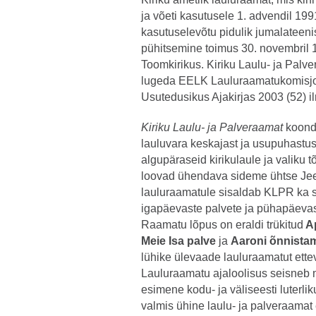
ja võeti kasutusele 1. advendil 19
kasutuselevõtu pidulik jumalateeni
pühitsemine toimus 30. novembril 1
Toomkirikus. Kiriku Laulu- ja Pal
lugeda EELK Lauluraamatukomisjo
Usutedusikus Ajakirjas 2003 (52) 
Kiriku Laulu- ja Palveraamat
koonda
lauluvara keskajast ja usupuhastuse
algupäraseid kirikulaule ja valiku t
loovad ühendava sideme ühtse Jees
lauluraamatule sisaldab KLPR ka 
igapäevaste palvete ja pühapäevas
Raamatu lõpus on eraldi trükitud
Ap
Meie Isa palve
ja
Aaroni õnnista
lühike ülevaade lauluraamatut ett
Lauluraamatu ajaloolisus seisneb m
esimene kodu- ja väliseesti luterli
valmis ühine laulu- ja palveraamat 