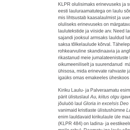
KLPR olulisimaks erinevuseks ja s
eesti lauluraamatutega on laulu sõ
mis lihtsustab kaasalaulmist ja uue
oluliseks erinevuseks on märgatav
laulutekstide ja viiside arv. Need 
sajandi jooksul armsaks lauldud lut
saksa tõlkelaulude kõrval. Tähele
rohkearvuline skandinaavia ja angli
rikastanud meie jumalateenistuste l
oikumeeniliselt ja suurendanud mä
ühisosa, mida erinevate rahvaste j
igaüks omas emakeeles üheskoos 
Kiriku Laulu- ja Palveraamatu esim
pärit ülistuslaul
Au, kiitus olgu igav
jõuluöö laul
Gloria in excelsis Deo
vanimaid kristlaste ülistushümne
L
enim lauldavaid kirikulaule üle ma
(KLPR 484) on ladina- ja eestikee