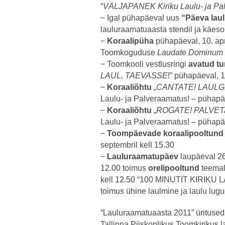
“
VÄLJAPANEK Kiriku Laulu- ja Pa
− Igal pühapäeval uus
“Päeva laul
lauluraamatuaasta stendil ja käesol
−
Koraalipüha
pühapäeval, 10. april
Toomkoguduse
Laudate Dominum
− Toomkooli vestlusringi
avatud t
LAUL, TAEVASSE
!” pühapäeval, 10
−
Koraaliõhtu
„
CANTATE! LAULG
Laulu- ja Palveraamatus! – pühapäe
−
Koraaliõhtu
„
ROGATE! PALVET
Laulu- ja Palveraamatus! – pühapäe
−
Toompäevade koraalipooltun
septembril kell 15.30
−
Lauluraamatupäev
laupäeval 26
12.00 toimus
orelipooltund
teemal
kell 12.50 “100 MINUTIT KIRIK
toimus ühine laulmine ja laulu lug
“Lauluraamatuaasta 2011” üritused
Tallinna Piiskoplikus Toomkirikus 