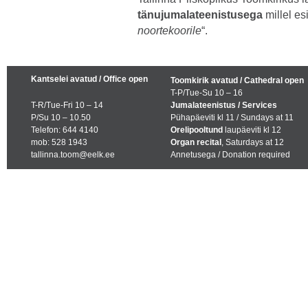
tänujumalateenistusega
millel es
noortekoorile
“.
Kantselei avatud / Office open
Toomkirik avatud / Cathedral open
T-P/Tue-Su 10 – 16
T-R/Tue-Fri 10 – 14
Jumalateenistus / Services
P/Su 10 – 10.50
Pühapäeviti kl 11 / Sundays at 11
Telefon: 644 4140
Orelipooltund
laupäeviti kl 12
mob: 528 1943
Organ recital
, Saturdays at 12
tallinna.toom@eelk.ee
Annetusega / Donation required