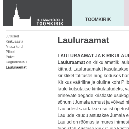
KONTAKT
Toom-Kooli 6, 10130 TALLINN
tallinna.toom
@
eelk.ee
TOOMKIRIK
MAARJA KIRIK
+372 644 4140
Jutlused
Lauluraamat
Kirikuaasta
Missa kord
Piibel
LAULURAAMAT JA KIRIKULAU
Palve
Lauluraamat
on kiriku ametlik lau
Koguduselaul
Lauluraamat
kiitnud. Lauluraamatut kasutatakse
kiriklikel talitustel ning koduses 
Kirikus vääriline ja oluline koht Pi
laule kutsutakse kirikulauludeks, 
erinevate aegade kristlaste usuko
sõnumit Jumala armust ja võivad ni
Lauludest saadakse usulist õpetust, 
Laulude kaudu astutakse Jumala ett
Laulud on rõõmus ja mures inimes
tunnistab Kristuse kirik ja iga kris