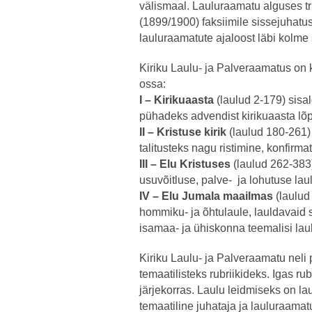
välismaal. Lauluraamatu alguses t
(1899/1900) faksiimile sissejuhatu
lauluraamatute ajaloost läbi kolme 
Kiriku Laulu- ja Palveraamatus on 
ossa:
I – Kirikuaasta
(laulud 2-179) sisal
pühadeks advendist kirikuaasta lõp
II – Kristuse kirik
(laulud 180-261) 
talitusteks nagu ristimine, konfirma
III – Elu Kristuses
(laulud 262-383)
usuvõitluse, palve- ja lohutuse lau
IV – Elu Jumala maailmas
(laulud
hommiku- ja õhtulaule, lauldavaid s
isamaa- ja ühiskonna teemalisi laule 
Kiriku Laulu- ja Palveraamatu neli
temaatilisteks rubriikideks. Igas ru
järjekorras. Laulu leidmiseks on l
temaatiline juhataja ja lauluraamatu