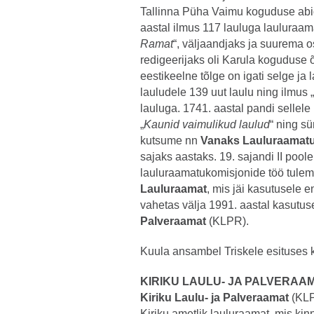
Tallinna Püha Vaimu koguduse ab
aastal ilmus 117 lauluga lauluraam
Ramat
“, väljaandjaks ja suurema os
redigeerijaks oli Karula koguduse 
eestikeelne tõlge on igati selge ja 
lauludele 139 uut laulu ning ilmus „
lauluga. 1741. aastal pandi sellel
„
Kaunid vaimulikud laulud
“ ning s
kutsume nn
Vanaks Lauluraamat
sajaks aastaks. 19. sajandi II pool
lauluraamatukomisjonide töö tule
Lauluraamat
, mis jäi kasutusele e
vahetas välja 1991. aastal kasutu
Palveraamat
(KLPR).
Kuula ansambel Triskele esituses 
KIRIKU LAULU- JA PALVERAA
Kiriku Laulu- ja Palveraamat
(KLP
Kiriku ametlik lauluraamat, mis kinn