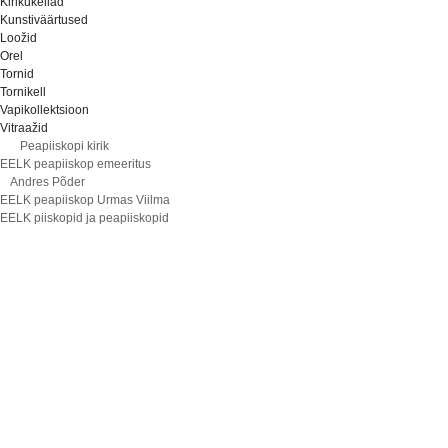
Kirikukellad
Kunstiväärtused
Loožid
Orel
Tornid
Tornikell
Vapikollektsioon
Vitraažid
Peapiiskopi kirik
EELK peapiiskop emeeritus
Andres Põder
EELK peapiiskop Urmas Viilma
EELK piiskopid ja peapiiskopid