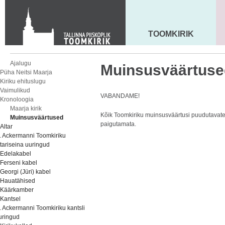
Toom-Kooli 6, 10130 TALLINN
tallinna.toom
@
eelk.ee
+372 644 4140
TOOMKIRIK
MAARJA KIRIK
Ajalugu
Muinsusväärtuse
Püha Neitsi Maarja
Kiriku ehituslugu
Vaimulikud
VABANDAME!
Kronoloogia
Maarja kirik
Kõik Toomkiriku muinsusväärtusi puudutavate
Muinsusväärtused
paigutamata.
Altar
. Ackermanni Toomkiriku
ltariseina uuringud
Edelakabel
Ferseni kabel
Georgi (Jüri) kabel
Hauatähised
Käärkamber
Kantsel
. Ackermanni Toomkiriku kantsli
uringud