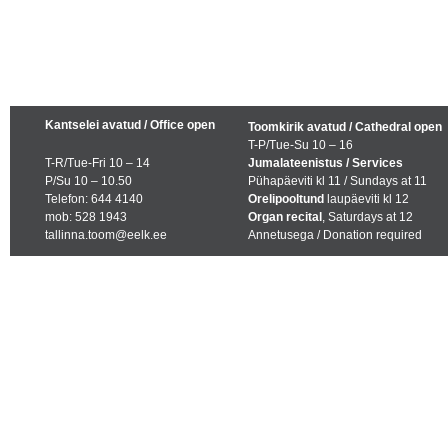
Kantselei avatud / Office open
Toomkirik avatud / Cathedral open
T-P/Tue-Su 10 – 16
T-R/Tue-Fri 10 – 14
Jumalateenistus / Services
P/Su 10 – 10.50
Pühapäeviti kl 11 / Sundays at 11
Telefon: 644 4140
Orelipooltund
laupäeviti kl 12
mob: 528 1943
Organ recital
, Saturdays at 12
tallinna.toom@eelk.ee
Annetusega / Donation required