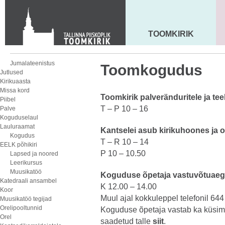
KONTAKT
Toom-Kooli 6, 10130 TALLINN
tallinna.toom
@
eelk.ee
TOOMKIRIK
MAARJA KIRIK
+372 644 4140
Jumalateenistus
Toomkogudus
Jutlused
Kirikuaasta
Missa kord
Toomkirik palveränduritele ja tee
Piibel
T – P 10 – 16
Palve
Koguduselaul
Lauluraamat
Kantselei asub kirikuhoones ja 
Kogudus
T – R 10 – 14
EELK põhikiri
P 10 – 10.50
Lapsed ja noored
Leerikursus
Muusikatöö
Koguduse õpetaja vastuvõtuaeg
Katedraali ansambel
K 12.00 – 14.00
Koor
Muul ajal kokkuleppel telefonil 64
Muusikatöö tegijad
Orelipooltunnid
Koguduse õpetaja vastab ka küsimu
Orel
saadetud talle
siit
.