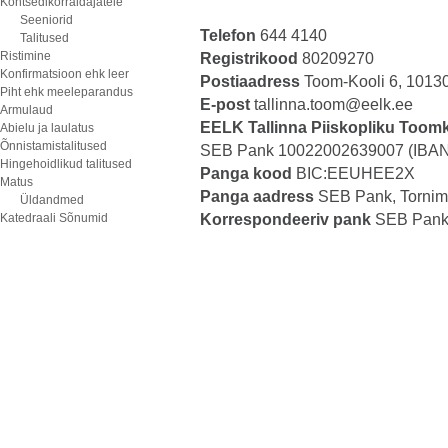
Kontsedikorraldajatele
Seeniorid
Telefon
644 4140
Talitused
Ristimine
Registrikood
80209270
Konfirmatsioon ehk leer
Postiaadress
Toom-Kooli 6, 10130 
Piht ehk meeleparandus
E-post
tallinna.toom@eelk.ee
Armulaud
EELK Tallinna Piiskopliku Too
Abielu ja laulatus
Õnnistamistalitused
SEB Pank 10022002639007 (IBA
Hingehoidlikud talitused
Panga kood
BIC:EEUHEE2X
Matus
Panga aadress
SEB Pank, Tornimä
Üldandmed
Katedraali Sõnumid
Korrespondeeriv pank
SEB Pan