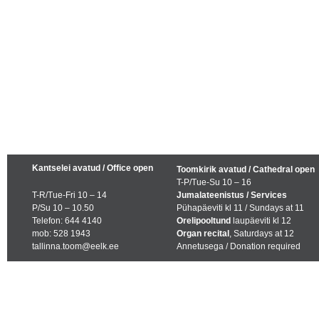
Kantselei avatud / Office open
Toomkirik avatud / Cathedral open
T-P/Tue-Su 10 – 16
T-R/Tue-Fri 10 – 14
Jumalateenistus / Services
P/Su 10 – 10.50
Pühapäeviti kl 11 / Sundays at 11
Telefon: 644 4140
Orelipooltund
laupäeviti kl 12
mob: 528 1943
Organ recital
, Saturdays at 12
tallinna.toom@eelk.ee
Annetusega / Donation required