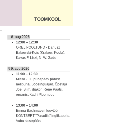
TOOMKOOL
DUS
ÜLDINFO
L, 8. aug 2026
12:00
–
12:30
ORELIPOOLTUND - Dariusz
Bakowski-Kois (Krakow, Poola).
Kavas F. Liszt, N. W. Gade
P, 9. aug 2026
11:00
–
12:30
Missa - 11. pühapäev pärast
nelipüha. Soosinguajad. Õpetaja
Joel Siim, diakon Renè Paats,
organist Kadri Ploompuu
13:00
–
14:00
Emma Bachmayeri loovtöö
KONTSERT "Paradiis" inglikabelis.
Vaba sissepääs