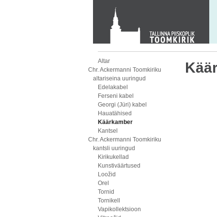
KONTAKT
Toom-Kooli 6, 10130 TALLINN
tallinna.toom
@
eelk.ee
+372 644 4140
Altar
Kää
Chr. Ackermanni Toomkiriku
altariseina uuringud
Edelakabel
Ferseni kabel
Georgi (Jüri) kabel
Hauatähised
Käärkamber
Kantsel
Chr. Ackermanni Toomkiriku
kantsli uuringud
Kirikukellad
Kunstiväärtused
Loožid
Orel
Tornid
Tornikell
Vapikollektsioon