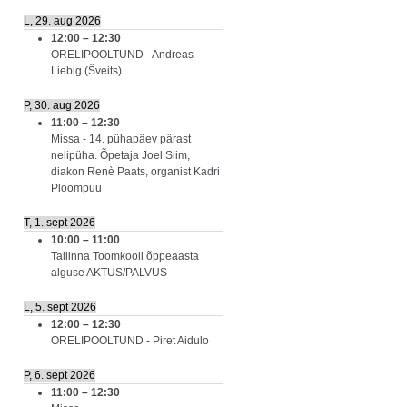
L, 29. aug 2026
12:00
–
12:30
ORELIPOOLTUND - Andreas
Liebig (Šveits)
P, 30. aug 2026
11:00
–
12:30
Missa - 14. pühapäev pärast
nelipüha. Õpetaja Joel Siim,
diakon Renè Paats, organist Kadri
Ploompuu
T, 1. sept 2026
10:00
–
11:00
Tallinna Toomkooli õppeaasta
alguse AKTUS/PALVUS
L, 5. sept 2026
12:00
–
12:30
ORELIPOOLTUND - Piret Aidulo
P, 6. sept 2026
11:00
–
12:30