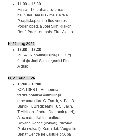
11:00
–
12:30
Missa - 13. pühapäev pärast
nelipüha. Jeesus - meie aitaja.
Peapiiskop emeeritus Andres
Põder, õpetaja Joel Siim, diakon
Renè Paats, organist Piret Aidulo
K, 26. aug 2026
17:00
–
17:30
VESPER orelimuusikaga. Liturg
õpetaja Joel Siim, organist Piret
Aidulo
N, 27. aug 2026
18:00
–
19:00
KONTSERT - Rumeenia
traditsiooniline vaimulik ja
rahvamuusika, G. Zamfir, A. Pal, B.
Bartók, T. Brediceanu, J. S. Bach,
T. Albinoni. Andrei Dragomir (orel),
Alexandru Pal (paaniflööt),
Roxana Reche (vokaal), Nicolae
Plută (vokaal). Korraldab "Augustin
Bena" Centre for Culture of Alba