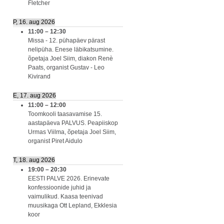
Fletcher
P, 16. aug 2026
11:00
–
12:30
Missa - 12. pühapäev pärast
nelipüha. Enese läbikatsumine.
õpetaja Joel Siim, diakon Renè
Paats, organist Gustav - Leo
Kivirand
E, 17. aug 2026
11:00
–
12:00
Toomkooli taasavamise 15.
aastapäeva PALVUS. Peapiiskop
Urmas Viilma, õpetaja Joel Siim,
organist Piret Aidulo
T, 18. aug 2026
19:00
–
20:30
EESTI PALVE 2026. Erinevate
konfessioonide juhid ja
vaimulikud. Kaasa teenivad
muusikaga Ott Lepland, Ekklesia
koor