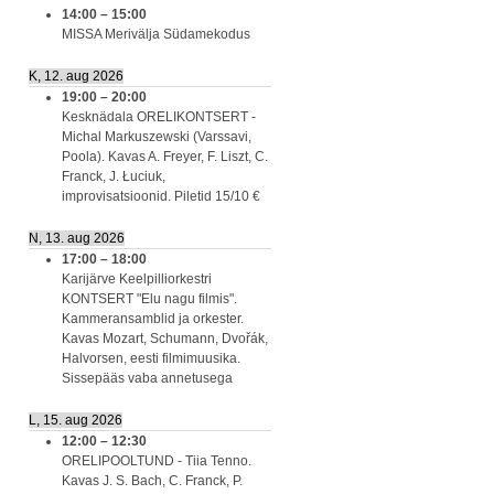
14:00
–
15:00
MISSA Merivälja Südamekodus
K, 12. aug 2026
19:00
–
20:00
Kesknädala ORELIKONTSERT -
Michal Markuszewski (Varssavi,
Poola). Kavas A. Freyer, F. Liszt, C.
Franck, J. Łuciuk,
improvisatsioonid. Piletid 15/10 €
N, 13. aug 2026
17:00
–
18:00
Karijärve Keelpilliorkestri
KONTSERT "Elu nagu filmis".
Kammeransamblid ja orkester.
Kavas Mozart, Schumann, Dvořák,
Halvorsen, eesti filmimuusika.
Sissepääs vaba annetusega
L, 15. aug 2026
12:00
–
12:30
ORELIPOOLTUND - Tiia Tenno.
Kavas J. S. Bach, C. Franck, P.