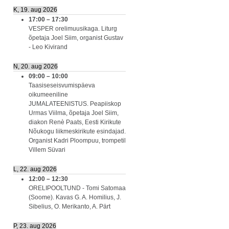
K, 19. aug 2026
17:00
–
17:30
VESPER orelimuusikaga. Liturg
õpetaja Joel Siim, organist Gustav
- Leo Kivirand
N, 20. aug 2026
09:00
–
10:00
Taasiseseisvumispäeva
oikumeeniline
JUMALATEENISTUS. Peapiiskop
Urmas Viilma, õpetaja Joel Siim,
diakon Renè Paats, Eesti Kirikute
Nõukogu liikmeskirikute esindajad.
Organist Kadri Ploompuu, trompetil
Villem Süvari
L, 22. aug 2026
12:00
–
12:30
ORELIPOOLTUND - Tomi Satomaa
(Soome). Kavas G. A. Homilius, J.
Sibelius, O. Merikanto, A. Pärt
P, 23. aug 2026