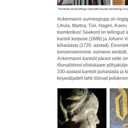
Ackermanni uurimisgrupp on ringiga
Lihula, Martna, Türi, Hageri, Koeru 
toomkirikus! Seekord on tellingud
kantsli korpuse (1686) ja Johann V
kõlaräästa (1720. aastad). Eesmärk 
konserveerimine: esimene eeskätt, 
Ackermanni kantslit pärast selle üm
lõunalöövist võidukaare põhjakülje
330-aastast kantslit puhastada ja kin
kirjaväljadelt lahti löönud polükroo