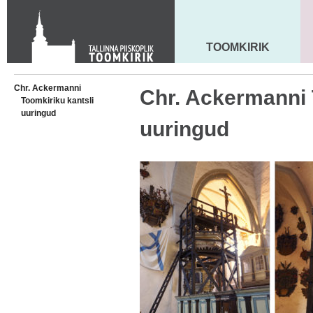
KONTAKT
Toom-Kooli 6, 10130 TALLINN
tallinna.toom
@
eelk.ee
TOOMKIRIK
MAARJA KIRIK
+372 644 4140
Chr. Ackermanni
Chr. Ackermanni 
Toomkiriku kantsli
uuringud
uuringud