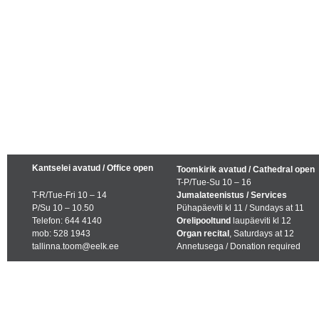
Kantselei avatud / Office open
Toomkirik avatud / Cathedral open
T-P/Tue-Su 10 – 16
T-R/Tue-Fri 10 – 14
Jumalateenistus / Services
P/Su 10 – 10.50
Pühapäeviti kl 11 / Sundays at 11
Telefon: 644 4140
Orelipooltund
laupäeviti kl 12
mob: 528 1943
Organ recital
, Saturdays at 12
tallinna.toom@eelk.ee
Annetusega / Donation required