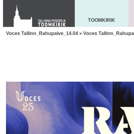
KONTAKT
Toom-Kooli 6, 10130 TALLINN
tallinna.toom
@
eelk.ee
TOOMKIRIK
MAARJA KIRIK
+372 644 4140
Voces Tallinn_Rahupalve_14.04
» Voces Tallinn_Rahupa