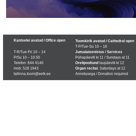
Kantselei avatud / Office open
Toomkirik avatud / Cathedral open
T-P/Tue-Su 10 – 16
T-R/Tue-Fri 10 – 14
Jumalateenistus / Services
P/Su 10 – 10.50
Pühapäeviti kl 11 / Sundays at 11
Telefon: 644 4140
Orelipooltund
laupäeviti kl 12
mob: 528 1943
Organ recital
, Saturdays at 12
tallinna.toom@eelk.ee
Annetusega / Donation required