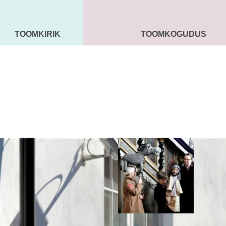
TOOMKIRIK
TOOMKOGUDUS
MAARJA KIRIK
SEENIORID
KOGU