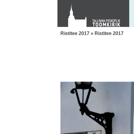
KONTAKT
Toom-Kooli 6, 10130 TALLINN
tallinna.toom
@
eelk.ee
+372 644 4140
Ristitee 2017
» Ristitee 2017