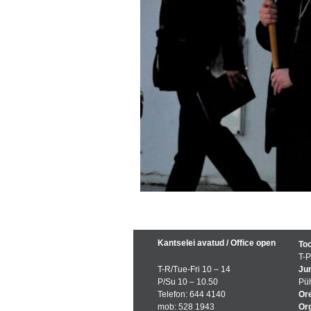
Kantselei avatud / Office open
Too
T-P
T-R/Tue-Fri 10 – 14
Jum
P/Su 10 – 10.50
Püh
Telefon: 644 4140
Ore
mob: 528 1943
Org