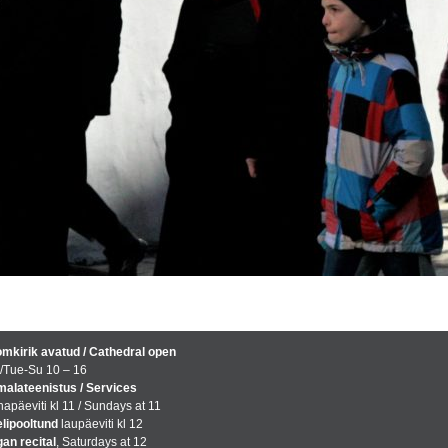
mkirik avatud / Cathedral open
/Tue-Su 10 – 16
alateenistus / Services
apäeviti kl 11 / Sundays at 11
lipooltund
laupäeviti kl 12
an recital
, Saturdays at 12