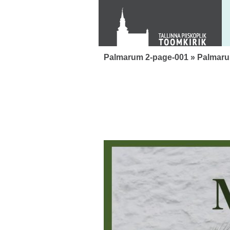
Toom-Kooli 6, 10130 TALLINN
tallinna.toom
@
eelk.ee
+372 644 4140
Palmarum 2-page-001
» Palmaru