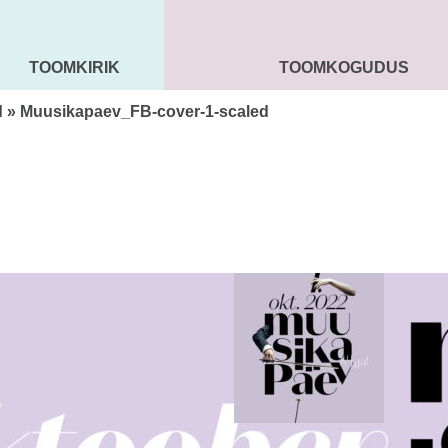
TOOMKIRIK
TOOMKOGUDUS
MAARJA KIRIK
SEENIORID
KOGU
d
» Muusikapaev_FB-cover-1-scaled