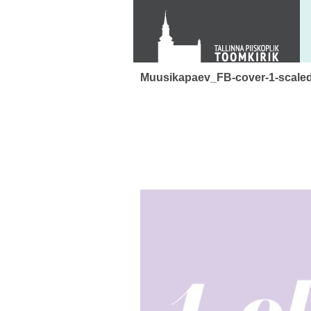
Toom-Kooli 6, 10130 TALLINN
tallinna.toom
@
eelk.ee
+372 644 4140
Muusikapaev_FB-cover-1-scale