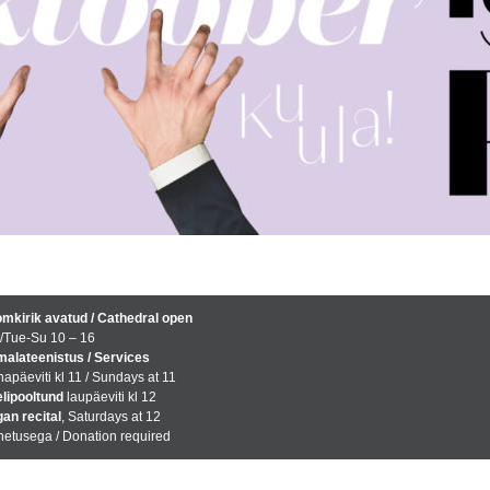
mkirik avatud / Cathedral open
/Tue-Su 10 – 16
alateenistus / Services
apäeviti kl 11 / Sundays at 11
lipooltund
laupäeviti kl 12
an recital
, Saturdays at 12
etusega / Donation required