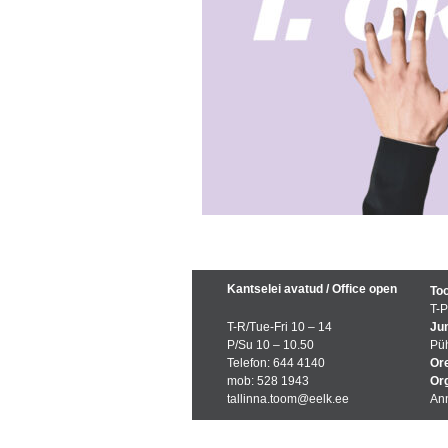
Kantselei avatud / Office open
Too
T-P
T-R/Tue-Fri 10 – 14
Jum
P/Su 10 – 10.50
Püh
Telefon: 644 4140
Ore
mob: 528 1943
Org
tallinna.toom@eelk.ee
Ann