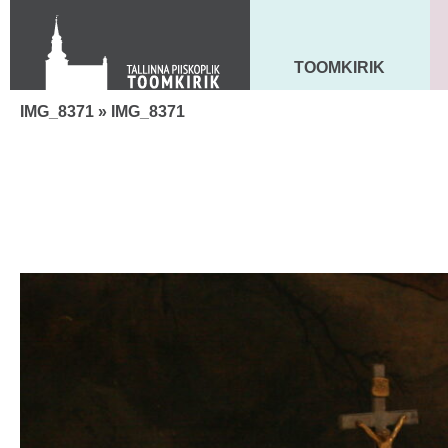
Toom-Kooli 6, 10130 TALLINN
tallinna.toom
@
eelk.ee
+372 644 4140
TOOMKIRIK
MAARJA KIRIK
IMG_8371
» IMG_8371