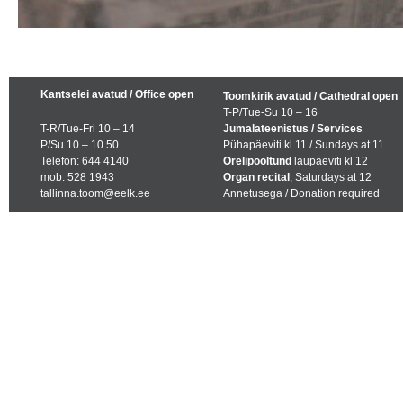
Kantselei avatud / Office open
Toomkirik avatud / Cathedral open
T-P/Tue-Su 10 – 16
T-R/Tue-Fri 10 – 14
Jumalateenistus / Services
P/Su 10 – 10.50
Pühapäeviti kl 11 / Sundays at 11
Telefon: 644 4140
Orelipooltund
laupäeviti kl 12
mob: 528 1943
Organ recital
, Saturdays at 12
tallinna.toom@eelk.ee
Annetusega / Donation required