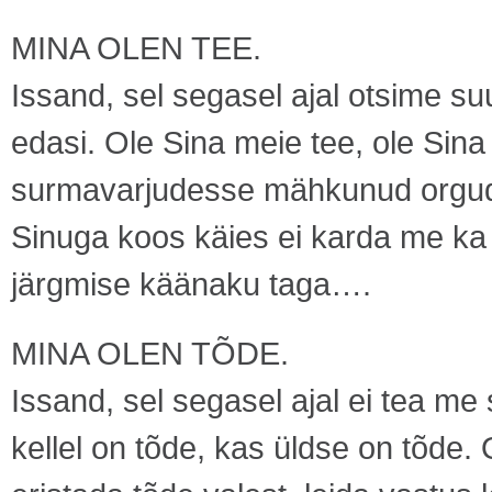
MINA OLEN TEE.
Issand, sel segasel ajal otsime s
edasi. Ole Sina meie tee, ole Sina
surmavarjudesse mähkunud orgud
Sinuga koos käies ei karda me ka si
järgmise käänaku taga….
MINA OLEN TÕDE.
Issand, sel segasel ajal ei tea me 
kellel on tõde, kas üldse on tõde. 