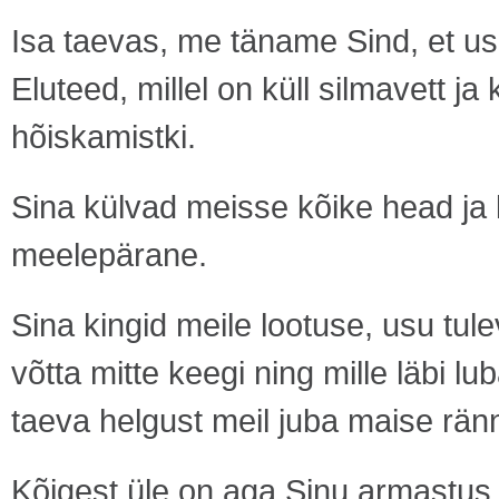
Isa taevas, me täname Sind, et u
Eluteed, millel on küll silmavett ja
hõiskamistki.
Sina külvad meisse kõike head ja l
meelepärane.
Sina kingid meile lootuse, usu tul
võtta mitte keegi ning mille läbi l
taeva helgust meil juba maise rän
Kõigest üle on aga Sinu armastus,