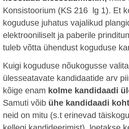
Konsistoorium (KS 216 lg 1). Et k
koguduse juhatus vajalikud plang
elektrooniliselt ja paberile prindi
tuleb võtta ühendust koguduse kan
Kuigi koguduse nõukogusse valitaks
ülesseatavate kandidaatide arv pi
kõige enam
kolme kandidaadi ü
Samuti võib
ühe kandidaadi koh
neid on mitu (s.t erinevad täiskog
kellegi kandideerimist), loetakse 