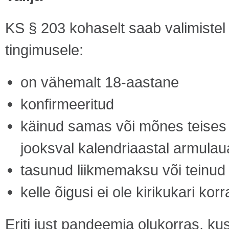
KS § 203 kohaselt saab valimistel
tingimusele:
on vähemalt 18-aastane
konfirmeeritud
käinud samas või mõnes teises
jooksval kalendriaastal armulau
tasunud liikmemaksu või teinud
kelle õigusi ei ole kirikukari korr
Eriti just pandeemia olukorras, ku