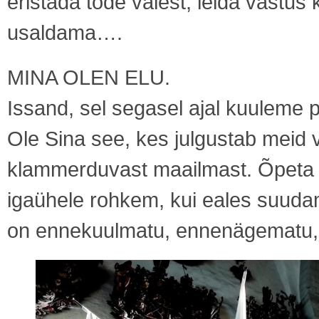
eristada tõde valest, leida vastu
usaldama….
MINA OLEN ELU.
Issand, sel segasel ajal kuuleme 
Ole Sina see, kes julgustab meid
klammerduvast maailmast. Õpeta S
igaühele rohkem, kui eales suudam
on ennekuulmatu, ennenägematu, 