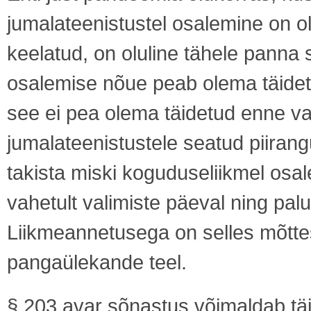
jumalateenistustel osalemine on ol
keelatud, on oluline tähele panna 
osalemise nõue peab olema täidetu
see ei pea olema täidetud enne val
jumalateenistustele seatud piirangu
takista miski koguduseliikmel osa
vahetult valimiste päeval ning pal
Liikmeannetusega on selles mõttes
pangaülekande teel.
§ 203 avar sõnastus võimaldab tä