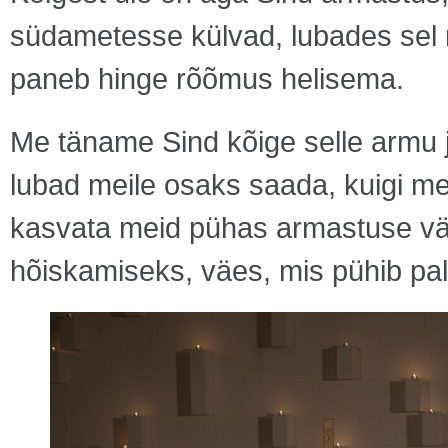
südametesse külvad, lubades sel r
paneb hinge rõõmus helisema.
Me täname Sind kõige selle armu j
lubad meile osaks saada, kuigi me 
kasvata meid pühas armastuse vä
hõiskamiseks, väes, mis pühib pal