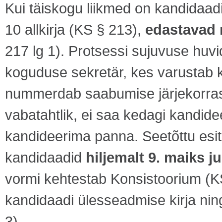
Kui täiskogu liikmed on kandidaad
10 allkirja (KS § 213),
edastavad 
217 lg 1). Protsessi sujuvuse huv
koguduse sekretär, kes varustab 
nummerdab saabumise järjekorra
vabatahtlik, ei saa kedagi kandid
kandideerima panna. Seetõttu esit
kandidaadid
hiljemalt 9. maiks 
vormi kehtestab Konsistoorium (KS 
kandidaadi ülesseadmise kirja ning
3).