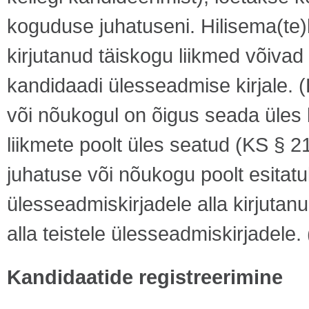
koguduse juhatuseni. Hilisema(te)l
kirjutanud täiskogu liikmed võivad 
kandidaadi ülesseadmise kirjale. 
või nõukogul on õigus seada üles 
liikmete poolt üles seatud (KS § 2
juhatuse või nõukogu poolt esitat
ülesseadmiskirjadele alla kirjutan
alla teistele ülesseadmiskirjadele.
Kandidaatide registreerimine