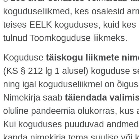
koguduseliikmed, kes osalesid ar
teises EELK koguduses, kuid kes e
tulnud Toomkoguduse liikmeks.
Koguduse
täiskogu liikmete nim
(KS § 212 lg 1 alusel) koguduse s
ning igal koguduseliikmel on õigus
Nimekirja saab
täiendada valimi
oluline pandeemia olukorras, kus 
Kui koguduses puuduvad andmed a
kanda nimekirja tema suulise või kir