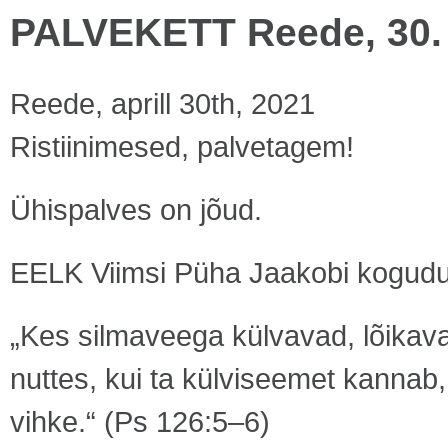
PALVEKETT Reede, 30. a
Reede, aprill 30th, 2021
Ristiinimesed, palvetagem!
Ühispalves on jõud.
EELK Viimsi Püha Jaakobi kogud
„Kes silmaveega külvavad, lõika
nuttes, kui ta külviseemet kannab
vihke.“ (Ps 126:5–6)