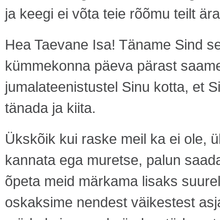
ja keegi ei võta teie rõõmu teilt är
Hea Taevane Isa! Täname Sind sel
kümmekonna päeva pärast saame t
jumalateenistustel Sinu kotta, et
tänada ja kiita.
Ükskõik kui raske meil ka ei ole, 
kannata ega muretse, palun saada
õpeta meid märkama lisaks suurele
oskaksime nendest väikestest asja