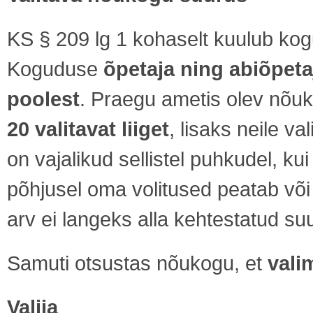
KS § 209 lg 1 kohaselt kuulub k
Koguduse
õpetaja ning abiõpet
poolest
. Praegu ametis olev nõuk
20 valitavat liiget
, lisaks neile va
on vajalikud sellistel puhkudel, ku
põhjusel oma volitused peatab või
arv ei langeks alla kehtestatud su
Samuti otsustas nõukogu, et
valim
Valija