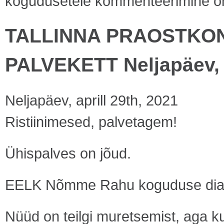
kogudusetele
kommenteerimine on v
TALLINNA PRAOSTKON
PALVEKETT Neljapäev, 2
Neljapäev, aprill 29th, 2021
Ristiinimesed, palvetagem!
Ühispalves on jõud.
EELK Nõmme Rahu koguduse di
Nüüd on teilgi muretsemist, aga ku