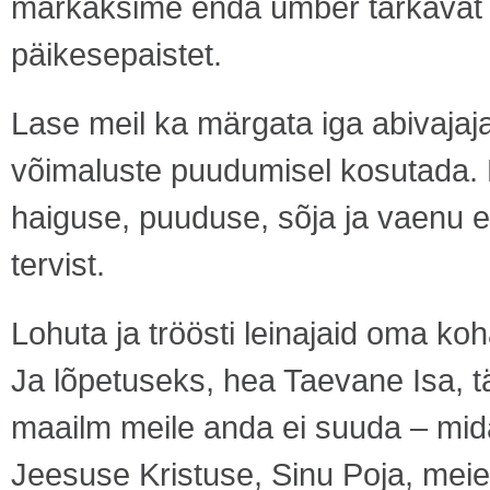
märkaksime enda ümber tärkavat lo
päikesepaistet.
Lase meil ka märgata iga abivaja
võimaluste puudumisel kosutada. 
haiguse, puuduse, sõja ja vaenu e
tervist.
Lohuta ja tröösti leinajaid oma ko
Ja lõpetuseks, hea Taevane Isa, 
maailm meile anda ei suuda – mi
Jeesuse Kristuse, Sinu Poja, meie