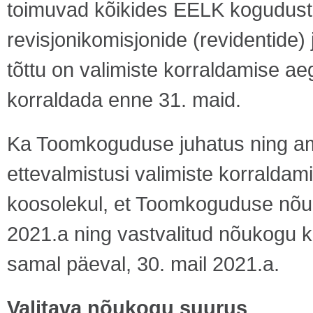
toimuvad kõikides EELK kogudust
revisjonikomisjonide (revidentide)
tõttu on valimiste korraldamise ae
korraldada enne 31. maid.
Ka Toomkoguduse juhatus ning ame
ettevalmistusi valimiste korraldam
koosolekul, et Toomkoguduse nõuk
2021.a ning vastvalitud nõukogu 
samal päeval, 30. mail 2021.a.
Valitava nõukogu suurus