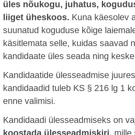
üles nõukogu, juhatus, kogudus
liiget üheskoos.
Kuna käesolev ar
suunatud koguduse kõige laiemale 
käsitlemata selle, kuidas saavad 
kandidaate üles seada ning kesken
Kandidaatide ülesseadmise juure
kandidaadid tuleb KS § 216 lg 1 ko
enne valimisi.
Kandidaadi ülesseadmiseks on va
koostada ülesseadmiskiri,
mille