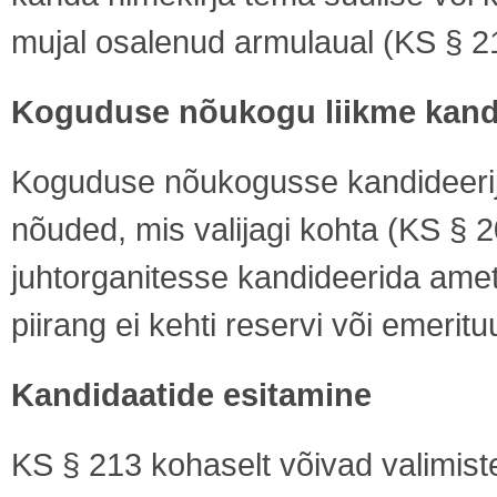
mujal osalenud armulaual (KS § 21
Koguduse nõukogu liikme kand
Koguduse nõukogusse kandideerij
nõuded, mis valijagi kohta (KS § 2
juhtorganitesse kandideerida ameti
piirang ei kehti reservi või emerit
Kandidaatide esitamine
KS § 213 kohaselt võivad valimis