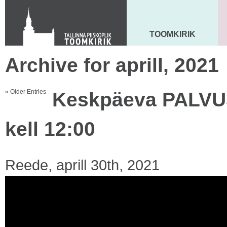
KONTAKT
Toom-Kooli 6, 10130 TALLINN
tallinna.toom
@
eelk.ee
TOOMKIRIK
MAARJA KIRIK
+372 644 4140
Archive for aprill, 2021
« Older Entries
Keskpäeva PALVUS r
kell 12:00
Reede, aprill 30th, 2021