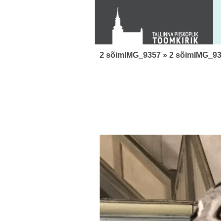
KONTAKT
Toom-Kooli 6, 10130 TALLINN
tallinna.toom
@
eelk.ee
+372 644 4140
2 sõimIMG_9357
» 2 sõimIMG_9