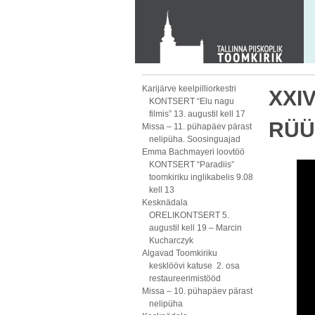
KONTAKT
Toom-Kooli 6, 10130 TALLINN
tallinna.toom
@
eelk.ee
+372 644 4140
Karijärve keelpilliorkestri
XXI
KONTSERT “Elu nagu
filmis” 13. augustil kell 17
RÜÜT
Missa – 11. pühapäev pärast
nelipüha. Soosinguajad
Emma Bachmayeri loovtöö
KONTSERT “Paradiis”
toomkiriku inglikabelis 9.08
kell 13
Kesknädala
ORELIKONTSERT 5.
augustil kell 19 – Marcin
Kucharczyk
Algavad Toomkiriku
kesklöövi katuse 2. osa
restaureerimistööd
Missa – 10. pühapäev pärast
nelipüha