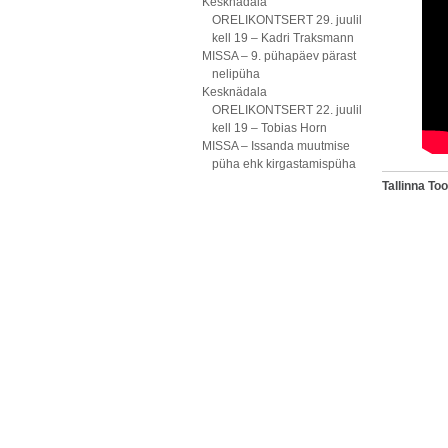
Kesknädala
ORELIKONTSERT 29. juulil
kell 19 – Kadri Traksmann
MISSA – 9. pühapäev pärast
nelipüha
Kesknädala
ORELIKONTSERT 22. juulil
kell 19 – Tobias Horn
MISSA – Issanda muutmise
püha ehk kirgastamispüha
Tallinna T