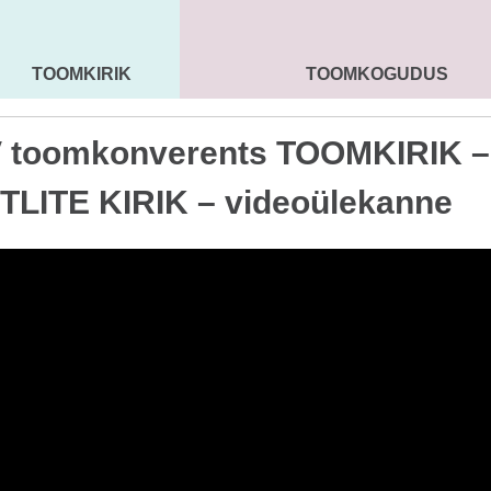
TOOMKIRIK
TOOMKOGUDUS
MAARJA KIRIK
SEENIORID
KOGU
V toomkonverents TOOMKIRIK –
LITE KIRIK – videoülekanne