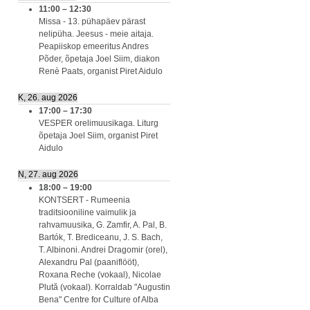
11:00
–
12:30
Missa - 13. pühapäev pärast
nelipüha. Jeesus - meie aitaja.
Peapiiskop emeeritus Andres
Põder, õpetaja Joel Siim, diakon
Renè Paats, organist Piret Aidulo
K, 26. aug 2026
17:00
–
17:30
VESPER orelimuusikaga. Liturg
õpetaja Joel Siim, organist Piret
Aidulo
N, 27. aug 2026
18:00
–
19:00
KONTSERT - Rumeenia
traditsiooniline vaimulik ja
rahvamuusika, G. Zamfir, A. Pal, B.
Bartók, T. Brediceanu, J. S. Bach,
T. Albinoni. Andrei Dragomir (orel),
Alexandru Pal (paaniflööt),
Roxana Reche (vokaal), Nicolae
Plută (vokaal). Korraldab "Augustin
Bena" Centre for Culture of Alba