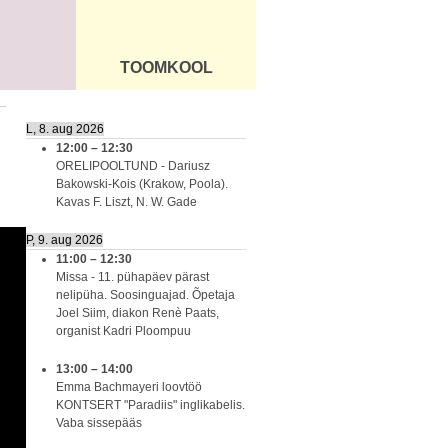
TOOMKOOL
DUS
ÜLDINFO
L, 8. aug 2026
12:00
–
12:30
ORELIPOOLTUND - Dariusz
Bakowski-Kois (Krakow, Poola).
Kavas F. Liszt, N. W. Gade
P, 9. aug 2026
11:00
–
12:30
Missa - 11. pühapäev pärast
nelipüha. Soosinguajad. Õpetaja
Joel Siim, diakon Renè Paats,
organist Kadri Ploompuu
13:00
–
14:00
Emma Bachmayeri loovtöö
KONTSERT "Paradiis" inglikabelis.
Vaba sissepääs