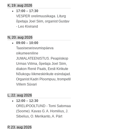
K, 19. aug 2026
17:00
–
17:30
VESPER orelimuusikaga. Liturg
õpetaja Joel Siim, organist Gustav
- Leo Kivirand
N, 20. aug 2026
09:00
–
10:00
Taasiseseisvumispäeva
oikumeeniline
JUMALATEENISTUS. Peapiiskop
Urmas Viilma, õpetaja Joel Siim,
diakon Renè Paats, Eesti Kirikute
Nõukogu liikmeskirikute esindajad.
Organist Kadri Ploompuu, trompetil
Villem Süvari
L, 22. aug 2026
12:00
–
12:30
ORELIPOOLTUND - Tomi Satomaa
(Soome). Kavas G. A. Homilius, J.
Sibelius, O. Merikanto, A. Pärt
P, 23. aug 2026