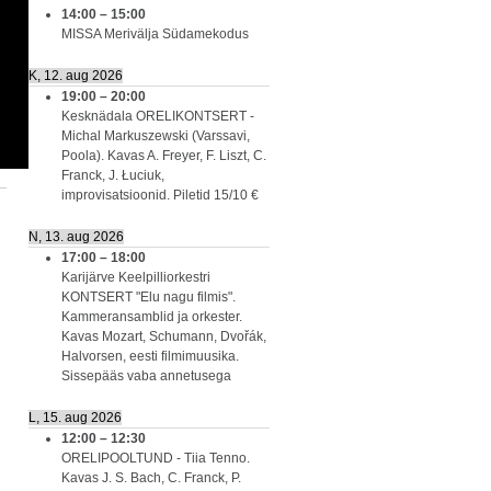
14:00
–
15:00
MISSA Merivälja Südamekodus
K, 12. aug 2026
19:00
–
20:00
Kesknädala ORELIKONTSERT -
Michal Markuszewski (Varssavi,
Poola). Kavas A. Freyer, F. Liszt, C.
Franck, J. Łuciuk,
improvisatsioonid. Piletid 15/10 €
N, 13. aug 2026
17:00
–
18:00
Karijärve Keelpilliorkestri
KONTSERT "Elu nagu filmis".
Kammeransamblid ja orkester.
Kavas Mozart, Schumann, Dvořák,
Halvorsen, eesti filmimuusika.
Sissepääs vaba annetusega
L, 15. aug 2026
12:00
–
12:30
ORELIPOOLTUND - Tiia Tenno.
Kavas J. S. Bach, C. Franck, P.