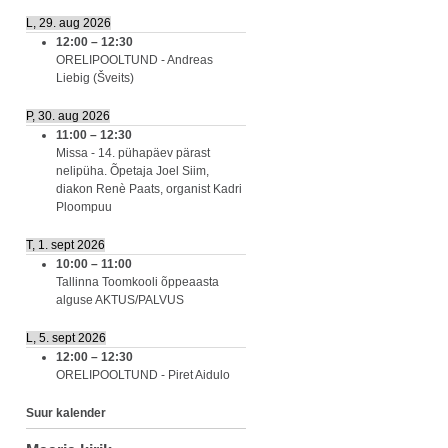
L, 29. aug 2026
12:00
–
12:30
ORELIPOOLTUND - Andreas
Liebig (Šveits)
P, 30. aug 2026
11:00
–
12:30
Missa - 14. pühapäev pärast
nelipüha. Õpetaja Joel Siim,
diakon Renè Paats, organist Kadri
Ploompuu
T, 1. sept 2026
10:00
–
11:00
Tallinna Toomkooli õppeaasta
alguse AKTUS/PALVUS
L, 5. sept 2026
12:00
–
12:30
ORELIPOOLTUND - Piret Aidulo
Suur kalender