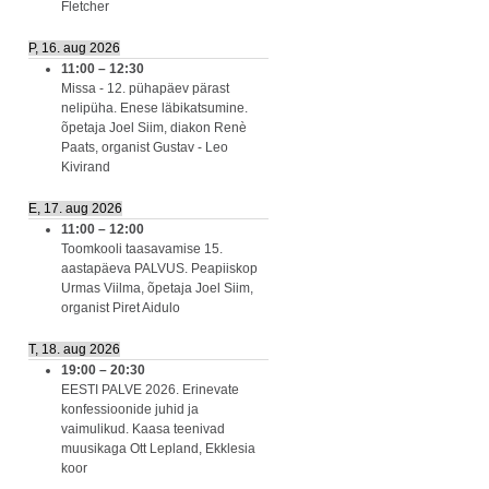
Fletcher
P, 16. aug 2026
11:00
–
12:30
Missa - 12. pühapäev pärast
nelipüha. Enese läbikatsumine.
õpetaja Joel Siim, diakon Renè
Paats, organist Gustav - Leo
Kivirand
E, 17. aug 2026
11:00
–
12:00
Toomkooli taasavamise 15.
aastapäeva PALVUS. Peapiiskop
Urmas Viilma, õpetaja Joel Siim,
organist Piret Aidulo
T, 18. aug 2026
19:00
–
20:30
EESTI PALVE 2026. Erinevate
konfessioonide juhid ja
vaimulikud. Kaasa teenivad
muusikaga Ott Lepland, Ekklesia
koor