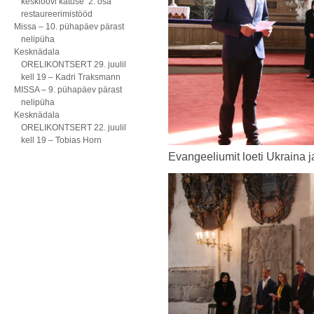
kesklöövi katuse 2. osa
restaureerimistööd
Missa – 10. pühapäev pärast
nelipüha
Kesknädala
ORELIKONTSERT 29. juulil
kell 19 – Kadri Traksmann
MISSA – 9. pühapäev pärast
nelipüha
Kesknädala
ORELIKONTSERT 22. juulil
kell 19 – Tobias Horn
Evangeeliumit loeti Ukraina j