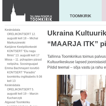
Toom-Kooli 6, 10130 TALLINN
tallinna.toom
@
eelk.ee
+372 644 4140
TOOMKIRIK
MAARJA KIRIK
Kesknädala
Ukraina Kultuuri
ORELIKONTSERT 12.
augustil kell 18 – Michal
“MAARJA ITK” pil
Markuszewski
Karijärve Keelpilliorkestri
KONTSERT “Elu nagu
filmis” 13. augustil kell 17
Tallinna Toomkirikus toimus palvus
Missa – 11. pühapäev pärast
Kultuurikeskuse lapsed joonistasid p
nelipüha. Soosinguajad
Pildid teemal – sõja vastu ja rahu 
Emma Bachmayeri loovtöö
KONTSERT “Paradiis”
toomkiriku inglikabelis 9.08
kell 13
Kesknädala
ORELIKONTSERT 5.
augustil kell 19 – Marcin
Kucharczyk
Algavad Toomkiriku