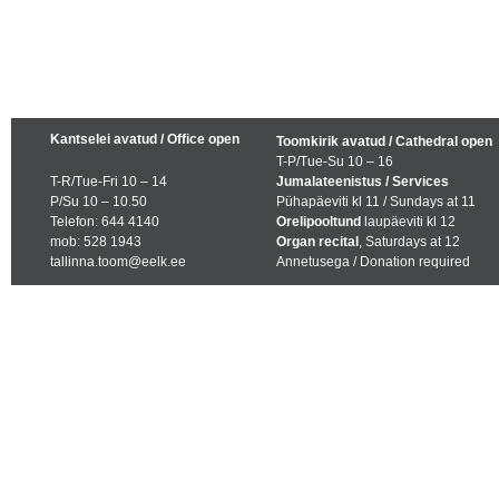
Kantselei avatud / Office open
Toomkirik avatud / Cathedral open
T-P/Tue-Su 10 – 16
T-R/Tue-Fri 10 – 14
Jumalateenistus / Services
P/Su 10 – 10.50
Pühapäeviti kl 11 / Sundays at 11
Telefon: 644 4140
Orelipooltund
laupäeviti kl 12
mob: 528 1943
Organ recital
, Saturdays at 12
tallinna.toom@eelk.ee
Annetusega / Donation required