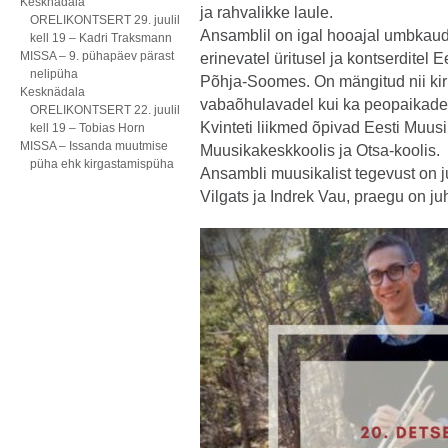
Kesknädala
ja rahvalikke laule.
ORELIKONTSERT 29. juulil
Ansamblil on igal hooajal umbkaud
kell 19 – Kadri Traksmann
MISSA – 9. pühapäev pärast
erinevatel üritusel ja kontserditel
nelipüha
Põhja-Soomes. On mängitud nii kiri
Kesknädala
vabaõhulavadel kui ka peopaikades
ORELIKONTSERT 22. juulil
Kvinteti liikmed õpivad Eesti Muusi
kell 19 – Tobias Horn
MISSA – Issanda muutmise
Muusikakeskkoolis ja Otsa-koolis.
püha ehk kirgastamispüha
Ansambli muusikalist tegevust on 
Vilgats ja Indrek Vau, praegu on ju