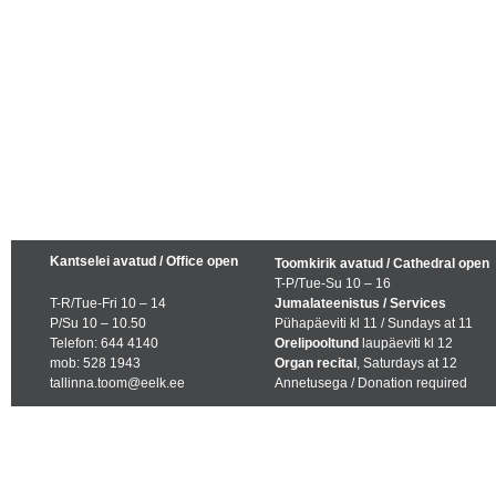
Kantselei avatud / Office open
Toomkirik avatud / Cathedral open
T-P/Tue-Su 10 – 16
T-R/Tue-Fri 10 – 14
Jumalateenistus / Services
P/Su 10 – 10.50
Pühapäeviti kl 11 / Sundays at 11
Telefon: 644 4140
Orelipooltund
laupäeviti kl 12
mob: 528 1943
Organ recital
, Saturdays at 12
tallinna.toom@eelk.ee
Annetusega / Donation required