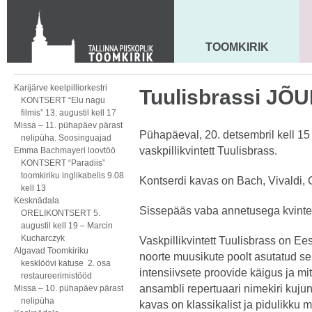
KONTAKT
Toom-Kooli 6, 10130 TALLINN
tallinna.toom
@
eelk.ee
TOOMKIRIK
MAARJA KIRIK
+372 644 4140
Karijärve keelpilliorkestri
Tuulisbrassi J
KONTSERT “Elu nagu
filmis” 13. augustil kell 17
Missa – 11. pühapäev pärast
Pühapäeval, 20. detsembril kell 15
nelipüha. Soosinguajad
vaskpillikvintett Tuulisbrass.
Emma Bachmayeri loovtöö
KONTSERT “Paradiis”
toomkiriku inglikabelis 9.08
Kontserdi kavas on Bach, Vivaldi, 
kell 13
Kesknädala
Sissepääs vaba annetusega kvintet
ORELIKONTSERT 5.
augustil kell 19 – Marcin
Kucharczyk
Vaskpillikvintett Tuulisbrass on Ees
Algavad Toomkiriku
noorte muusikute poolt asutatud s
kesklöövi katuse 2. osa
intensiivsete proovide käigus ja mi
restaureerimistööd
ansambli repertuaari nimekiri kuj
Missa – 10. pühapäev pärast
nelipüha
kavas on klassikalist ja pidulikku 