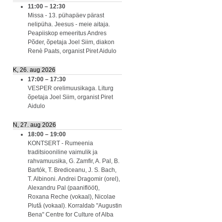
11:00
–
12:30
Missa - 13. pühapäev pärast
nelipüha. Jeesus - meie aitaja.
Peapiiskop emeeritus Andres
Põder, õpetaja Joel Siim, diakon
Renè Paats, organist Piret Aidulo
K, 26. aug 2026
17:00
–
17:30
VESPER orelimuusikaga. Liturg
õpetaja Joel Siim, organist Piret
Aidulo
N, 27. aug 2026
18:00
–
19:00
KONTSERT - Rumeenia
traditsiooniline vaimulik ja
rahvamuusika, G. Zamfir, A. Pal, B.
Bartók, T. Brediceanu, J. S. Bach,
T. Albinoni. Andrei Dragomir (orel),
Alexandru Pal (paaniflööt),
Roxana Reche (vokaal), Nicolae
Plută (vokaal). Korraldab "Augustin
Bena" Centre for Culture of Alba