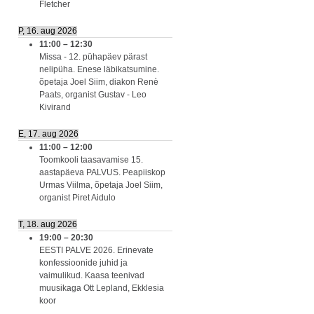
Fletcher
P, 16. aug 2026
11:00
–
12:30
Missa - 12. pühapäev pärast
nelipüha. Enese läbikatsumine.
õpetaja Joel Siim, diakon Renè
Paats, organist Gustav - Leo
Kivirand
E, 17. aug 2026
11:00
–
12:00
Toomkooli taasavamise 15.
aastapäeva PALVUS. Peapiiskop
Urmas Viilma, õpetaja Joel Siim,
organist Piret Aidulo
T, 18. aug 2026
19:00
–
20:30
EESTI PALVE 2026. Erinevate
konfessioonide juhid ja
vaimulikud. Kaasa teenivad
muusikaga Ott Lepland, Ekklesia
koor