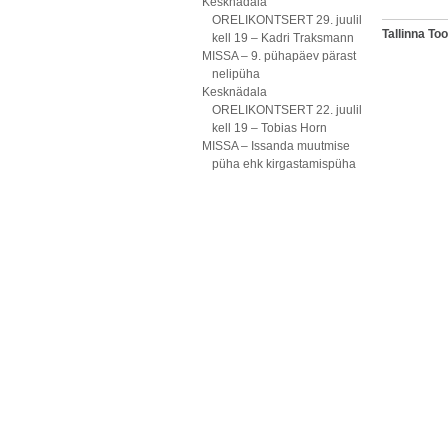
Kesknädala
ORELIKONTSERT 29. juulil
Tallinna T
kell 19 – Kadri Traksmann
MISSA – 9. pühapäev pärast
nelipüha
Kesknädala
ORELIKONTSERT 22. juulil
kell 19 – Tobias Horn
MISSA – Issanda muutmise
püha ehk kirgastamispüha