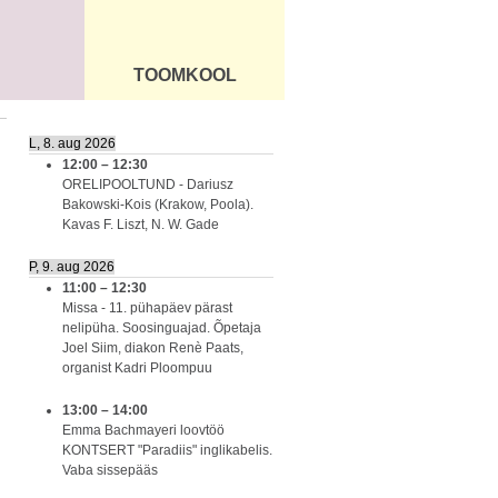
TOOMKOOL
DUS
ÜLDINFO
L, 8. aug 2026
12:00
–
12:30
ORELIPOOLTUND - Dariusz
Bakowski-Kois (Krakow, Poola).
Kavas F. Liszt, N. W. Gade
P, 9. aug 2026
11:00
–
12:30
Missa - 11. pühapäev pärast
nelipüha. Soosinguajad. Õpetaja
Joel Siim, diakon Renè Paats,
organist Kadri Ploompuu
13:00
–
14:00
Emma Bachmayeri loovtöö
KONTSERT "Paradiis" inglikabelis.
Vaba sissepääs