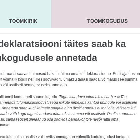
TOOMKIRIK
TOOMKOGUDUS
MAARJA KIRIK
SEENIORID
KOGU
deklaratsiooni täites saab ka
kogudusele annetada
veebruarist saavad inimesed hakata täitma oma tuludeklaratsioone. Eesti ajaloos on
t võimalik kõigil neil, kes soovivad tulumaksu tagasi saada, võimalus see summa
na või osaliselt heategevuseks annetada.
olliameti kodulehelt saame lugeda:
Tagasisaadava tulumaksu saab e-MTAs
t annetada tulumaksusoodustusega isikute nimekirja kantud ühingule või usulisele
 Annetada saab kuni kolmele saajale ning ükski annetus ei tohi olla väiksem kui
etada võib kogu tagasisaadava tulumaksu summa või osaliselt. Osalise annetuse
 isik samaaegselt ülejäänud osa soovida pangakontole ja/või jätta oma
ntole.
va tulumaksu osalise või terviksummaga on võimalik kodukogudust toetada.