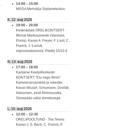
14:00
–
15:00
MISSA Merivälja Südamekodus
K, 12. aug 2026
19:00
–
20:00
Kesknädala ORELIKONTSERT -
Michal Markuszewski (Varssavi,
Poola). Kavas A. Freyer, F. Liszt, C.
Franck, J. Łuciuk,
improvisatsioonid. Piletid 15/10 €
N, 13. aug 2026
17:00
–
18:00
Karijärve Keelpilliorkestri
KONTSERT "Elu nagu filmis".
Kammeransamblid ja orkester.
Kavas Mozart, Schumann, Dvořák,
Halvorsen, eesti filmimuusika.
Sissepääs vaba annetusega
L, 15. aug 2026
12:00
–
12:30
ORELIPOOLTUND - Tiia Tenno.
Kavas J. S. Bach, C. Franck, P.