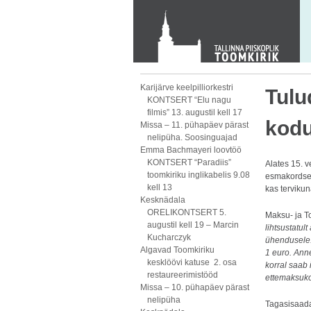
KONTAKT
Toom-Kooli 6, 10130 TALLINN
tallinna.toom
@
eelk.ee
+372 644 4140
Karijärve keelpilliorkestri
Tulu
KONTSERT “Elu nagu
filmis” 13. augustil kell 17
kodu
Missa – 11. pühapäev pärast
nelipüha. Soosinguajad
Emma Bachmayeri loovtöö
KONTSERT “Paradiis”
Alates 15. 
toomkiriku inglikabelis 9.08
esmakordsel
kell 13
kas terviku
Kesknädala
ORELIKONTSERT 5.
Maksu- ja T
augustil kell 19 – Marcin
lihtsustatul
Kucharczyk
ühendusele.
Algavad Toomkiriku
1 euro. Ann
kesklöövi katuse 2. osa
korral saab
restaureerimistööd
ettemaksuko
Missa – 10. pühapäev pärast
nelipüha
Tagasisaada