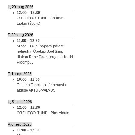
L, 29. aug 2026
12:00
–
12:30
ORELIPOOLTUND - Andreas
Liebig (Šveits)
P, 30. aug 2026
11:00
–
12:30
Missa - 14. pühapäev pärast
nelipüha. Õpetaja Joel Siim,
diakon Renè Paats, organist Kadri
Ploompuu
T, 1. sept 2026
10:00
–
11:00
Tallinna Toomkooli õppeaasta
alguse AKTUS/PALVUS
L, 5. sept 2026
12:00
–
12:30
ORELIPOOLTUND - Piret Aidulo
P, 6. sept 2026
11:00
–
12:30