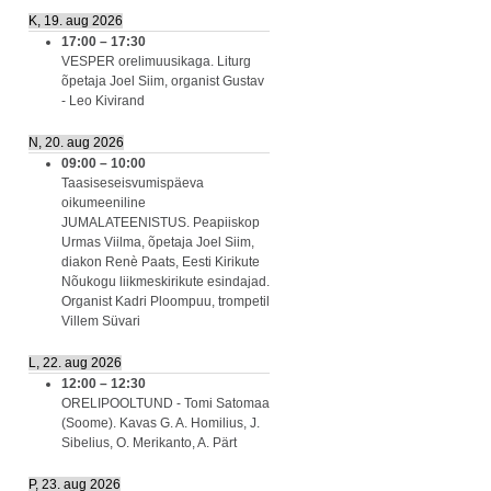
K, 19. aug 2026
17:00
–
17:30
VESPER orelimuusikaga. Liturg
õpetaja Joel Siim, organist Gustav
- Leo Kivirand
N, 20. aug 2026
09:00
–
10:00
Taasiseseisvumispäeva
oikumeeniline
JUMALATEENISTUS. Peapiiskop
Urmas Viilma, õpetaja Joel Siim,
diakon Renè Paats, Eesti Kirikute
Nõukogu liikmeskirikute esindajad.
Organist Kadri Ploompuu, trompetil
Villem Süvari
L, 22. aug 2026
12:00
–
12:30
ORELIPOOLTUND - Tomi Satomaa
(Soome). Kavas G. A. Homilius, J.
Sibelius, O. Merikanto, A. Pärt
P, 23. aug 2026