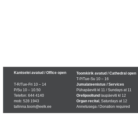
Kantselei avatud / Office open
Toomkirik avatud / Cathedral open
T-P/Tue-Su 10 – 16
T-R/Tue-Fri 10 – 14
Jumalateenistus / Services
P/Su 10 – 10.50
Pühapäeviti kl 11 / Sundays at 11
Telefon: 644 4140
Orelipooltund
laupäeviti kl 12
mob: 528 1943
Organ recital
, Saturdays at 12
tallinna.toom@eelk.ee
Annetusega / Donation required