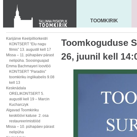
KONTAKT
Toom-Kooli 6, 10130 TALLINN
tallinna.toom
@
eelk.ee
TOOMKIRIK
MAARJA KIRIK
+372 644 4140
Karijärve Keelpilliorkestri
Toomkoguduse 
KONTSERT “Elu nagu
filmis” 13. augustil kell 17
26, juunil kell 14
Missa – 11. pühapäev pärast
nelipüha. Soosinguajad
Emma Bachmayeri loovtöö
KONTSERT “Paradiis”
toomkiriku inglikabelis 9.08
kell 13
Kesknädala
ORELIKONTSERT 5.
augustil kell 19 – Marcin
Kucharczyk
Algavad Toomkiriku
kesklöövi katuse 2. osa
restaureerimistööd
Missa – 10. pühapäev pärast
nelipüha