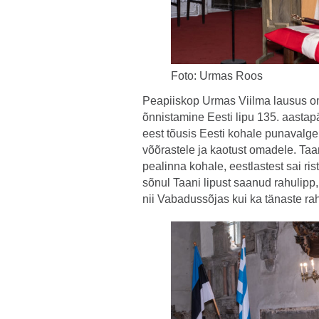
Foto: Urmas Roos
Peapiiskop Urmas Viilma lausus om
õnnistamine Eesti lipu 135. aasta
eest tõusis Eesti kohale punavalge r
võõrastele ja kaotust omadele. Taani
pealinna kohale, eestlastest sai ri
sõnul Taani lipust saanud rahulipp,
nii Vabadussõjas kui ka tänaste ra