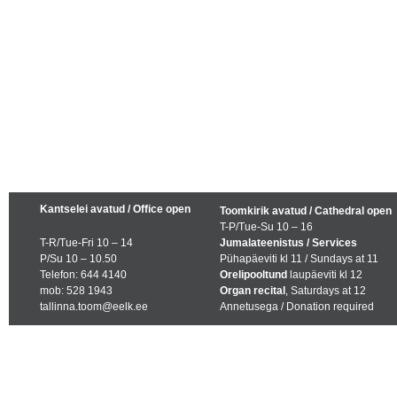
Kantselei avatud / Office open
Toomkirik avatud / Cathedral open
T-P/Tue-Su 10 – 16
T-R/Tue-Fri 10 – 14
Jumalateenistus / Services
P/Su 10 – 10.50
Pühapäeviti kl 11 / Sundays at 11
Telefon: 644 4140
Orelipooltund
laupäeviti kl 12
mob: 528 1943
Organ recital
, Saturdays at 12
tallinna.toom@eelk.ee
Annetusega / Donation required