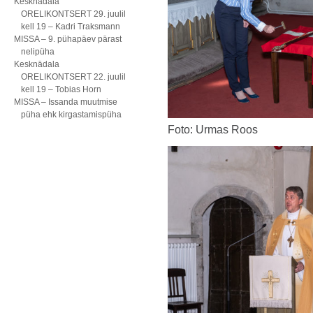
Kesknädala
ORELIKONTSERT 29. juulil
kell 19 – Kadri Traksmann
MISSA – 9. pühapäev pärast
nelipüha
Kesknädala
ORELIKONTSERT 22. juulil
kell 19 – Tobias Horn
MISSA – Issanda muutmise
püha ehk kirgastamispüha
Foto: Urmas Roos