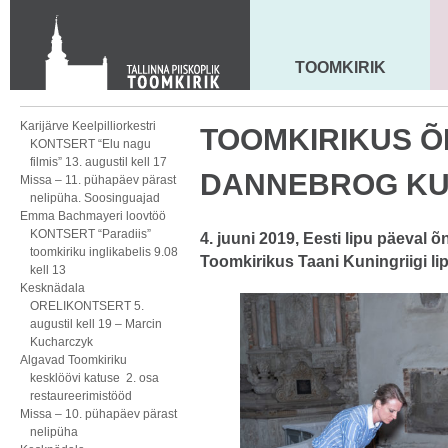
KONTAKT
Toom-Kooli 6, 10130 TALLINN
tallinna.toom
@
eelk.ee
TOOMKIRIK
MAARJA KIRIK
+372 644 4140
Karijärve Keelpilliorkestri
TOOMKIRIKUS Õ
KONTSERT “Elu nagu
filmis” 13. augustil kell 17
DANNEBROG KUI
Missa – 11. pühapäev pärast
nelipüha. Soosinguajad
Emma Bachmayeri loovtöö
KONTSERT “Paradiis”
4. juuni 2019, Eesti lipu päeval õ
toomkiriku inglikabelis 9.08
Toomkirikus Taani Kuningriigi l
kell 13
Kesknädala
ORELIKONTSERT 5.
augustil kell 19 – Marcin
Kucharczyk
Algavad Toomkiriku
kesklöövi katuse 2. osa
restaureerimistööd
Missa – 10. pühapäev pärast
nelipüha