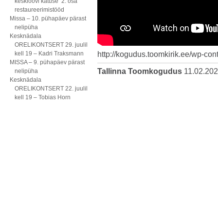
kesklöövi katuse 2. osa
restaureerimistööd
Missa – 10. pühapäev pärast
nelipüha
Kesknädala
ORELIKONTSERT 29. juulil
kell 19 – Kadri Traksmann
http://kogudus.toomkirik.ee/wp-con
MISSA – 9. pühapäev pärast
Tallinna Toomkogudus
11.02.20
nelipüha
Kesknädala
ORELIKONTSERT 22. juulil
kell 19 – Tobias Horn