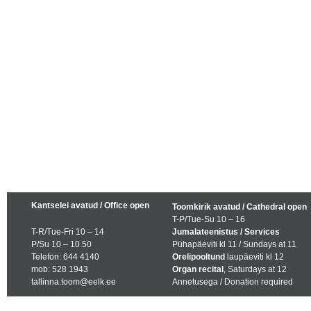
Kantselei avatud / Office open
Toomkirik avatud / Cathedral open
T-P/Tue-Su 10 – 16
T-R/Tue-Fri 10 – 14
Jumalateenistus / Services
P/Su 10 – 10.50
Pühapäeviti kl 11 / Sundays at 11
Telefon: 644 4140
Orelipooltund
laupäeviti kl 12
mob: 528 1943
Organ recital
, Saturdays at 12
tallinna.toom@eelk.ee
Annetusega / Donation required