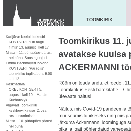
KONTAKT
Toom-Kooli 6, 10130 TALLINN
tallinna.toom
@
eelk.ee
TOOMKIRIK
MAARJA KIRIK
+372 644 4140
Karijärve keelpilliorkestri
Toomkirikus 11. ju
KONTSERT “Elu nagu
filmis” 13. augustil kell 17
avatakse kuulsa 
Missa – 11. pühapäev pärast
nelipüha. Soosinguajad
Emma Bachmayeri loovtöö
ACKERMANNI tö
KONTSERT “Paradiis”
toomkiriku inglikabelis 9.08
kell 13
Rõõm on teada anda, et reedel, 11. 
Kesknädala
Toomkirikus Eesti barokitähe – Ch
ORELIKONTSERT 5.
augustil kell 19 – Marcin
ülevaate näitus!
Kucharczyk
Algavad Toomkiriku
Näitus, mis Covid-19 pandeemia tõt
kesklöövi katuse 2. osa
muuseumis lühikeseks ning mis pär
restaureerimistööd
Missa – 10. pühapäev pärast
jätkuma Ackermanni loominguga se
nelipüha
pika ja igati põhjendatud vahepeat