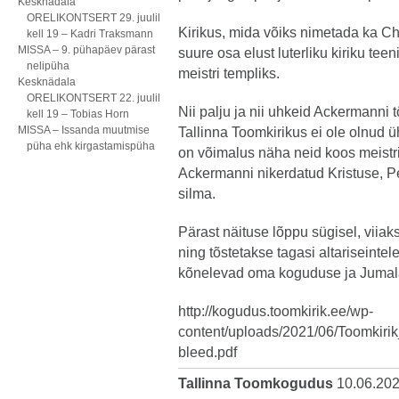
Kesknädala
ORELIKONTSERT 29. juulil
Kirikus, mida võiks nimetada ka C
kell 19 – Kadri Traksmann
MISSA – 9. pühapäev pärast
suure osa elust luterliku kiriku t
nelipüha
meistri templiks.
Kesknädala
ORELIKONTSERT 22. juulil
Nii palju ja nii uhkeid Ackermanni 
kell 19 – Tobias Horn
MISSA – Issanda muutmise
Tallinna Toomkirikus ei ole olnud 
püha ehk kirgastamispüha
on võimalus näha neid koos meistri
Ackermanni nikerdatud Kristuse, Pe
silma.
Pärast näituse lõppu sügisel, viia
ning tõstetakse tagasi altariseintel
kõnelevad oma koguduse ja Jum
http://kogudus.toomkirik.ee/wp-
content/uploads/2021/06/Toomkir
bleed.pdf
Tallinna Toomkogudus
10.06.20