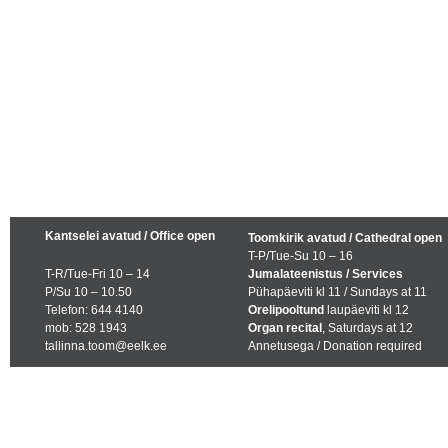
Kantselei avatud / Office open
Toomkirik avatud / Cathedral open
T-P/Tue-Su 10 – 16
T-R/Tue-Fri 10 – 14
Jumalateenistus / Services
P/Su 10 – 10.50
Pühapäeviti kl 11 / Sundays at 11
Telefon: 644 4140
Orelipooltund
laupäeviti kl 12
mob: 528 1943
Organ recital
, Saturdays at 12
tallinna.toom@eelk.ee
Annetusega / Donation required