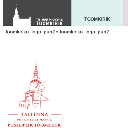
Toom-Kooli 6, 10130 TALLINN
tallinna.toom
@
eelk.ee
+372 644 4140
TOOMKIRIK
MAARJA KIRIK
toomkiriku_logo_pun2
» toomkiriku_logo_pun2