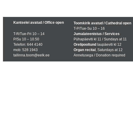
Kantselei avatud / Office open
Toomkirik avatud / Cathedral open
T-P/Tue-Su 10 – 16
T-R/Tue-Fri 10 – 14
Jumalateenistus / Services
P/Su 10 – 10.50
Pühapäeviti kl 11 / Sundays at 11
Telefon: 644 4140
Orelipooltund
laupäeviti kl 12
mob: 528 1943
Organ recital
, Saturdays at 12
tallinna.toom@eelk.ee
Annetusega / Donation required