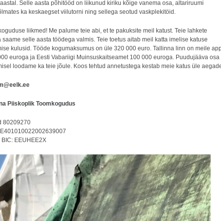
aastal. Selle aasta põhitööd on liikunud kiriku kõige vanema osa, altariruumi
õlmates ka keskaegset viilutorni ning sellega seotud vaskplekitöid.
guduse liikmed! Me palume teie abi, et te pakuksite meil katust. Teie lahkete
saame selle aasta töödega valmis. Teie toetus aitab meil katta imelise katuse
mise kulusid. Tööde kogumaksumus on üle 320 000 euro. Tallinna linn on meile app
000 euroga ja Eesti Vabariigi Muinsuskaitseamet 100 000 euroga. Puudujääva osa
sel loodame ka teie jõule. Koos tehtud annetustega kestab meie katus üle aegad
om@eelk.ee
nna Piiskoplik Toomkogudus
od 80209270
EE401010022002639007
d BIC: EEUHEE2X