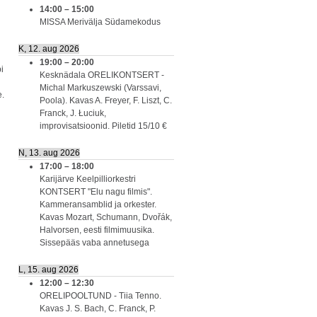
14:00
–
15:00
MISSA Merivälja Südamekodus
K, 12. aug 2026
19:00
–
20:00
i
Kesknädala ORELIKONTSERT -
Michal Markuszewski (Varssavi,
e.
Poola). Kavas A. Freyer, F. Liszt, C.
Franck, J. Łuciuk,
improvisatsioonid. Piletid 15/10 €
N, 13. aug 2026
17:00
–
18:00
Karijärve Keelpilliorkestri
KONTSERT "Elu nagu filmis".
Kammeransamblid ja orkester.
Kavas Mozart, Schumann, Dvořák,
Halvorsen, eesti filmimuusika.
Sissepääs vaba annetusega
L, 15. aug 2026
12:00
–
12:30
ORELIPOOLTUND - Tiia Tenno.
Kavas J. S. Bach, C. Franck, P.