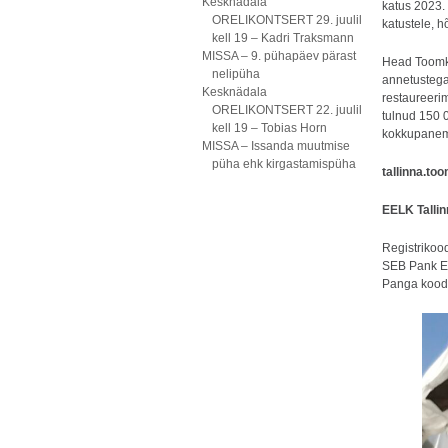
Kesknädala
katus 2023. 
ORELIKONTSERT 29. juulil
katustele, h
kell 19 – Kadri Traksmann
MISSA – 9. pühapäev pärast
Head Toomko
nelipüha
annetustega 
Kesknädala
restaureeri
ORELIKONTSERT 22. juulil
tulnud 150 
kell 19 – Tobias Horn
kokkupanemi
MISSA – Issanda muutmise
püha ehk kirgastamispüha
tallinna.to
EELK Talli
Registriko
SEB Pank 
Panga koo