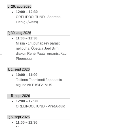
L, 29. aug 2026
12:00
–
12:30
ORELIPOOLTUND - Andreas
Liebig (Šveits)
P, 30. aug 2026
11:00
–
12:30
Missa - 14. pühapäev pärast
nelipüha. Õpetaja Joel Siim,
diakon Renè Paats, organist Kadri
Ploompuu
T, 1. sept 2026
10:00
–
11:00
Tallinna Toomkooli õppeaasta
alguse AKTUS/PALVUS
L, 5. sept 2026
12:00
–
12:30
ORELIPOOLTUND - Piret Aidulo
P, 6. sept 2026
11:00
–
12:30