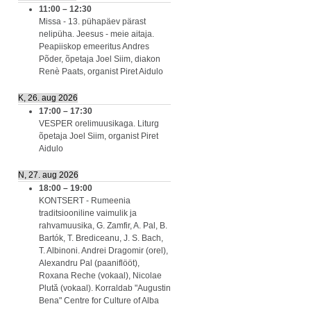
11:00
–
12:30
Missa - 13. pühapäev pärast
nelipüha. Jeesus - meie aitaja.
Peapiiskop emeeritus Andres
Põder, õpetaja Joel Siim, diakon
Renè Paats, organist Piret Aidulo
K, 26. aug 2026
17:00
–
17:30
VESPER orelimuusikaga. Liturg
õpetaja Joel Siim, organist Piret
Aidulo
N, 27. aug 2026
18:00
–
19:00
KONTSERT - Rumeenia
traditsiooniline vaimulik ja
rahvamuusika, G. Zamfir, A. Pal, B.
Bartók, T. Brediceanu, J. S. Bach,
T. Albinoni. Andrei Dragomir (orel),
Alexandru Pal (paaniflööt),
Roxana Reche (vokaal), Nicolae
Plută (vokaal). Korraldab "Augustin
Bena" Centre for Culture of Alba