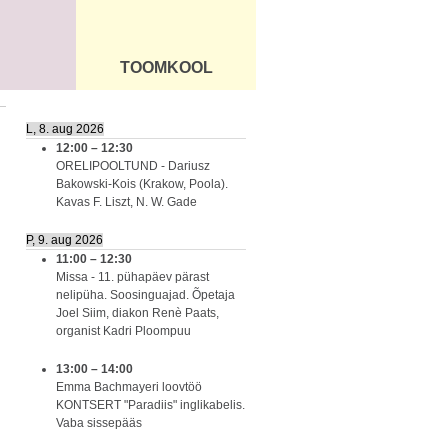
TOOMKOOL
DUS
ÜLDINFO
L, 8. aug 2026
12:00
–
12:30
ORELIPOOLTUND - Dariusz
Bakowski-Kois (Krakow, Poola).
Kavas F. Liszt, N. W. Gade
P, 9. aug 2026
11:00
–
12:30
!
Missa - 11. pühapäev pärast
nelipüha. Soosinguajad. Õpetaja
Joel Siim, diakon Renè Paats,
organist Kadri Ploompuu
13:00
–
14:00
Emma Bachmayeri loovtöö
KONTSERT "Paradiis" inglikabelis.
Vaba sissepääs