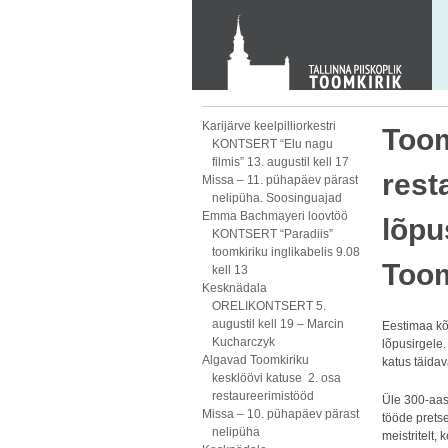
KONTAKT
Toom-Kooli 6, 10130 TALLINN
tallinna.toom
@
eelk.ee
+372 644 4140
Karijärve keelpilliorkestri
Toom
KONTSERT “Elu nagu
filmis” 13. augustil kell 17
rest
Missa – 11. pühapäev pärast
nelipüha. Soosinguajad
Emma Bachmayeri loovtöö
lõpu
KONTSERT “Paradiis”
toomkiriku inglikabelis 9.08
Toom
kell 13
Kesknädala
ORELIKONTSERT 5.
augustil kell 19 – Marcin
Eestimaa kõ
Kucharczyk
lõpusirgele.
Algavad Toomkiriku
katus täida
kesklöövi katuse 2. osa
restaureerimistööd
Üle 300-aas
Missa – 10. pühapäev pärast
tööde prets
nelipüha
meistritelt, 