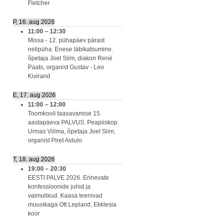
Fletcher
P, 16. aug 2026
11:00
–
12:30
Missa - 12. pühapäev pärast
nelipüha. Enese läbikatsumine.
õpetaja Joel Siim, diakon Renè
Paats, organist Gustav - Leo
Kivirand
E, 17. aug 2026
11:00
–
12:00
Toomkooli taasavamise 15.
aastapäeva PALVUS. Peapiiskop
Urmas Viilma, õpetaja Joel Siim,
organist Piret Aidulo
T, 18. aug 2026
19:00
–
20:30
EESTI PALVE 2026. Erinevate
konfessioonide juhid ja
vaimulikud. Kaasa teenivad
muusikaga Ott Lepland, Ekklesia
koor