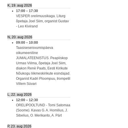
K, 19. aug 2026
17:00
–
17:30
VESPER orelimuusikaga. Liturg
õpetaja Joel Siim, organist Gustav
- Leo Kivirand
N, 20. aug 2026
09:00
–
10:00
Taasiseseisvumispäeva
oikumeeniline
JUMALATEENISTUS. Peapiiskop
Urmas Viilma, õpetaja Joel Siim,
diakon Renè Paats, Eesti Kirikute
Nõukogu liikmeskirikute esindajad.
Organist Kadri Ploompuu, trompetil
Villem Süvari
L, 22. aug 2026
12:00
–
12:30
ORELIPOOLTUND - Tomi Satomaa
(Soome). Kavas G. A. Homilius, J.
Sibelius, O. Merikanto, A. Pärt
P, 23. aug 2026