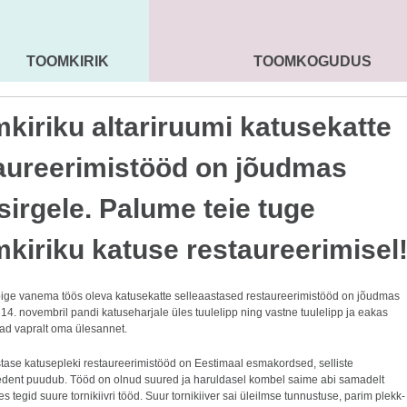
TOOMKIRIK
TOOMKOGUDUS
MAARJA KIRIK
SEENIORID
KOGU
kiriku altariruumi katusekatte
aureerimistööd on jõudmas
sirgele. Palume teie tuge
kiriku katuse restaureerimisel
ige vanema töös oleva katusekatte selleaastased restaureerimistööd on jõudmas
 14. novembril pandi katuseharjale üles tuulelipp ning vastne tuulelipp ja eakas
vad vapralt oma ülesannet.
tase katusepleki restaureerimistööd on Eestimaal esmakordsed, selliste
edent puudub. Tööd on olnud suured ja haruldasel kombel saime abi samadelt
kes tegid suure tornikiivri tööd. Suur tornikiiver sai üleilmse tunnustuse, parim plekk-