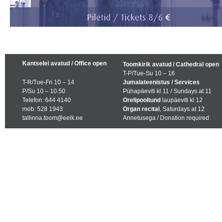
Kantselei avatud / Office open
Toomkirik avatud / Cathedral open
T-P/Tue-Su 10 – 16
T-R/Tue-Fri 10 – 14
Jumalateenistus / Services
P/Su 10 – 10.50
Pühapäeviti kl 11 / Sundays at 11
Telefon: 644 4140
Orelipooltund
laupäeviti kl 12
mob: 528 1943
Organ recital
, Saturdays at 12
tallinna.toom@eelk.ee
Annetusega / Donation required