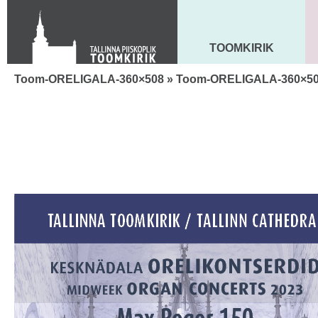
Toom-Kooli 6, 10130 TALLINN
tallinna.toom
@
eelk.ee
+372 644 4140
TOOMKIRIK
MAARJA KIRIK
Toom-ORELIGALA-360×508
» Toom-ORELIGALA-360×5