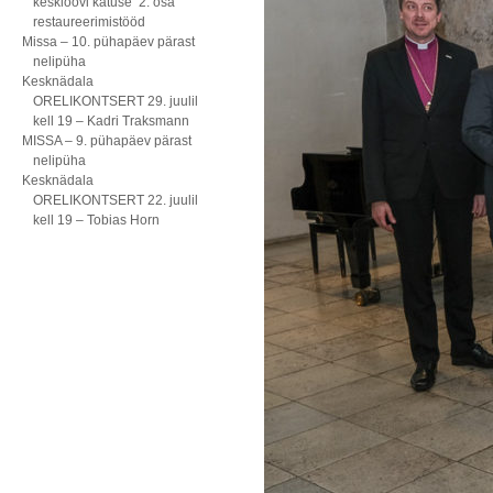
kesklöövi katuse 2. osa
restaureerimistööd
Missa – 10. pühapäev pärast
nelipüha
Kesknädala
ORELIKONTSERT 29. juulil
kell 19 – Kadri Traksmann
MISSA – 9. pühapäev pärast
nelipüha
Kesknädala
ORELIKONTSERT 22. juulil
kell 19 – Tobias Horn