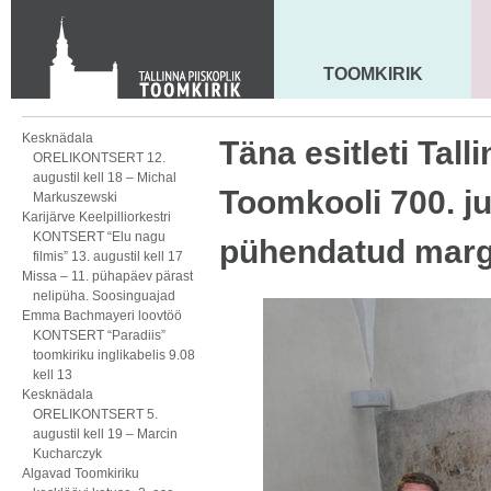
Toom-Kooli 6, 10130 TALLINN
tallinna.toom
@
eelk.ee
+372 644 4140
TOOMKIRIK
MAARJA KIRIK
Kesknädala
Täna esitleti Tal
ORELIKONTSERT 12.
augustil kell 18 – Michal
Toomkooli 700. ju
Markuszewski
Karijärve Keelpilliorkestri
KONTSERT “Elu nagu
pühendatud marg
filmis” 13. augustil kell 17
Missa – 11. pühapäev pärast
nelipüha. Soosinguajad
Emma Bachmayeri loovtöö
KONTSERT “Paradiis”
toomkiriku inglikabelis 9.08
kell 13
Kesknädala
ORELIKONTSERT 5.
augustil kell 19 – Marcin
Kucharczyk
Algavad Toomkiriku