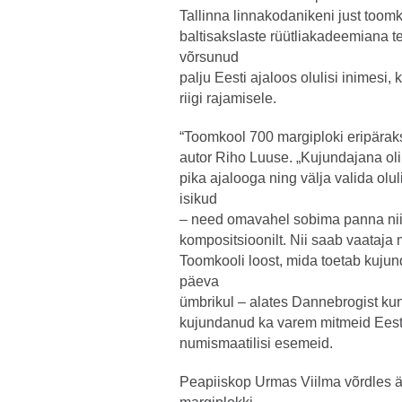
Tallinna linnakodanikeni just toom
baltisakslaste rüütliakadeemiana t
võrsunud
palju Eesti ajaloos olulisi inimesi
riigi rajamisele.
“Toomkool 700 margiploki eripäraks
autor Riho Luuse. „Kujundajana oli
pika ajalooga ning välja valida ol
isikud
– need omavahel sobima panna nii 
kompositsioonilt. Nii saab vaataja 
Toomkooli loost, mida toetab kujun
päeva
ümbrikul – alates Dannebrogist kun
kujundanud ka varem mitmeid Eesti 
numismaatilisi esemeid.
Peapiiskop Urmas Viilma võrdles 