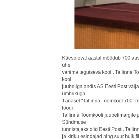
Käesoleval aastal möödub 700 aast
ühe
vanima tegutseva kooli, Tallinna 
kooli
juubeliga andis AS Eesti Post väl
ümbrikuga.
Tänasel “Tallinna Toomkool 700” ma
löödi
Tallinna Toomkooli juubelimargile 
Sündmuse
tunnistajaks olid Eesti Posti, Talli
ja kiriku esindajad ning suur hulk fil