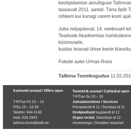
koolipidamise ainuõiguse Tallinnas
taasavati 2011. aastal. Täna õpib T
rohkem kui kunagi varem kooli ajal
Juba neljapäeval, 14. veebruaril t
Teaduste Akadeemias hariduskonver
küsimusele,
kuidas leiavad ühise keele klassika
Fotode autor Urmas Roos
Tallinna Toomkogudus
11.02.20
Kantselei avatud / Office open
Toomkirik avatud / Cathedral open
T-P/Tue-Su 10 – 16
T-R/Tue-Fri 10 – 14
Jumalateenistus / Services
P/Su 10 – 10.50
Pühapäeviti kl 11 / Sundays at 11
Telefon: 644 4140
Orelipooltund
laupäeviti kl 12
mob: 528 1943
Organ recital
, Saturdays at 12
tallinna.toom@eelk.ee
Annetusega / Donation required