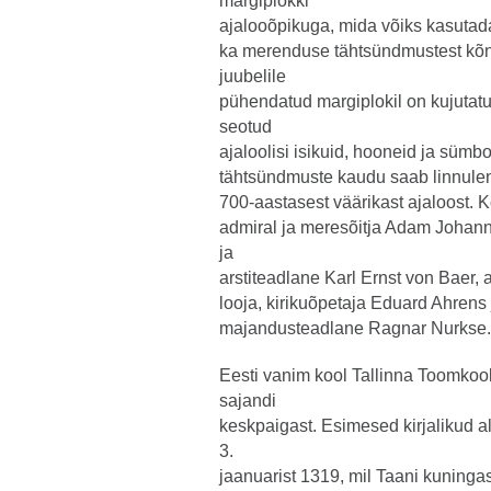
margiplokki
ajalooõpikuga, mida võiks kasutada 
ka merenduse tähtsündmustest kõn
juubelile
pühendatud margiplokil on kujutatu
seotud
ajaloolisi isikuid, hooneid ja süm
tähtsündmuste kaudu saab linnulen
700-aastasest väärikast ajaloost. Koo
admiral ja meresõitja Adam Johan
ja
arstiteadlane Karl Ernst von Baer, 
looja, kirikuõpetaja Eduard Ahrens 
majandusteadlane Ragnar Nurkse
Eesti vanim kool Tallinna Toomkool 
sajandi
keskpaigast. Esimesed kirjalikud a
3.
jaanuarist 1319, mil Taani kuninga