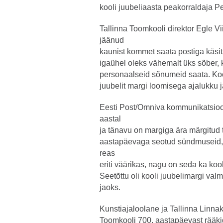
kooli juubeliaasta peakorraldaja 
Tallinna Toomkooli direktor Egle V
jäänud
kaunist kommet saata postiga käsitsi
igaühel oleks vähemalt üks sõber, k
personaalseid sõnumeid saata. Kooli
juubelit margi loomisega ajalukku 
Eesti Post/Omniva kommunikatsioon
aastal
ja tänavu on margiga ära märgitud t
aastapäevaga seotud sündmuseid, k
reas
eriti väärikas, nagu on seda ka kool
Seetõttu oli kooli juubelimargi val
jaoks.
Kunstiajaloolane ja Tallinna Linna
Toomkooli 700. aastapäevast rääkid