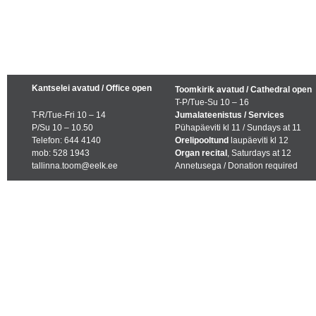
Kantselei avatud / Office open
Toomkirik avatud / Cathedral open
T-P/Tue-Su 10 – 16
T-R/Tue-Fri 10 – 14
Jumalateenistus / Services
P/Su 10 – 10.50
Pühapäeviti kl 11 / Sundays at 11
Telefon: 644 4140
Orelipooltund
laupäeviti kl 12
mob: 528 1943
Organ recital
, Saturdays at 12
tallinna.toom@eelk.ee
Annetusega / Donation required