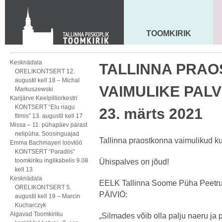
Toom-Kooli 6, 10130 TALLINN
tallinna.toom
@
eelk.ee
+372 644 4140
TOOMKIRIK
MAARJA KIRIK
Kesknädala
TALLINNA PRA
ORELIKONTSERT 12.
augustil kell 18 – Michal
VAIMULIKE PALVE
Markuszewski
Karijärve Keelpilliorkestri
KONTSERT “Elu nagu
23. märts 2021
filmis” 13. augustil kell 17
Missa – 11. pühapäev pärast
nelipüha. Soosinguajad
Tallinna praostkonna vaimulikud kut
Emma Bachmayeri loovtöö
KONTSERT “Paradiis”
toomkiriku inglikabelis 9.08
Ühispalves on jõud!
kell 13
Kesknädala
EELK Tallinna Soome Püha Peetr
ORELIKONTSERT 5.
PÄIVIÖ:
augustil kell 19 – Marcin
Kucharczyk
Algavad Toomkiriku
„Silmades võib olla palju naeru ja 