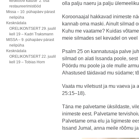
kesklöövi katuse 2. osa
olla palju naeru ja palju ülemeelik
restaureerimistööd
Missa – 10. pühapäev pärast
Koroonaajal hakkavad inimeste n
nelipüha
Kesknädala
kannab oma maski. Ainult silmad o
ORELIKONTSERT 29. juulil
Kuhu me vaatame? Kuidas võtame v
kell 19 – Kadri Traksmann
meie silmades sel kevadel on veel
MISSA – 9. pühapäev pärast
nelipüha
Kesknädala
Psalm 25 on kannatusaja palve juha
ORELIKONTSERT 22. juulil
silmad on alati Issanda poole, sest
kell 19 – Tobias Horn
Pöördu mu poole ja ole mulle armuli
Ahastused täidavad mu südame; tõm
Vaata mu viletsust ja mu vaeva ja 
25:15–18).
Täna me palvetame üksildaste, vil
inimeste eest. Palvetame tervishoi
Palvetame oma elu ja ligimeste eest
Issand Jumal, anna meile rõõmu j