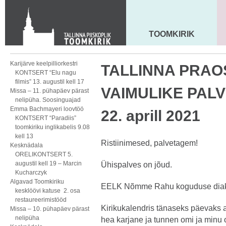
KONTAKT
Toom-Kooli 6, 10130 TALLINN
tallinna.toom
@
eelk.ee
TOOMKIRIK
MAARJA KIRIK
+372 644 4140
Karijärve keelpilliorkestri
TALLINNA PRA
KONTSERT “Elu nagu
filmis” 13. augustil kell 17
VAIMULIKE PALV
Missa – 11. pühapäev pärast
nelipüha. Soosinguajad
Emma Bachmayeri loovtöö
22. aprill 2021
KONTSERT “Paradiis”
toomkiriku inglikabelis 9.08
kell 13
Ristiinimesed, palvetagem!
Kesknädala
ORELIKONTSERT 5.
augustil kell 19 – Marcin
Ühispalves on jõud.
Kucharczyk
Algavad Toomkiriku
EELK Nõmme Rahu koguduse di
kesklöövi katuse 2. osa
restaureerimistööd
Kirikukalendris tänaseks päevaks a
Missa – 10. pühapäev pärast
nelipüha
hea karjane ja tunnen omi ja minu