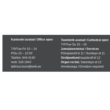
Kantselei avatud / Office open
Toomkirik avatud / Cathedral open
T-P/Tue-Su 10 – 16
T-R/Tue-Fri 10 – 14
Jumalateenistus / Services
P/Su 10 – 10.50
Pühapäeviti kl 11 / Sundays at 11
Telefon: 644 4140
Orelipooltund
laupäeviti kl 12
mob: 528 1943
Organ recital
, Saturdays at 12
tallinna.toom@eelk.ee
Annetusega / Donation required