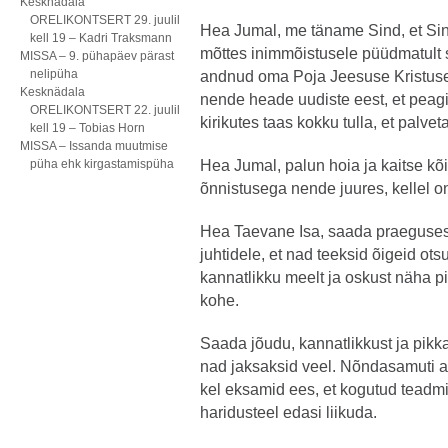
Kesknädala
ORELIKONTSERT 29. juulil
Hea Jumal, me täname Sind, et Si
kell 19 – Kadri Traksmann
mõttes inimmõistusele püüdmatult 
MISSA – 9. pühapäev pärast
nelipüha
andnud oma Poja Jeesuse Kristuse
Kesknädala
nende heade uudiste eest, et pea
ORELIKONTSERT 22. juulil
kirikutes taas kokku tulla, et palve
kell 19 – Tobias Horn
MISSA – Issanda muutmise
püha ehk kirgastamispüha
Hea Jumal, palun hoia ja kaitse kõi
õnnistusega nende juures, kellel on
Hea Taevane Isa, saada praeguses
juhtidele, et nad teeksid õigeid ot
kannatlikku meelt ja oskust näha pi
kohe.
Saada jõudu, kannatlikkust ja pikka 
nad jaksaksid veel. Nõndasamuti an
kel eksamid ees, et kogutud teadmis
haridusteel edasi liikuda.