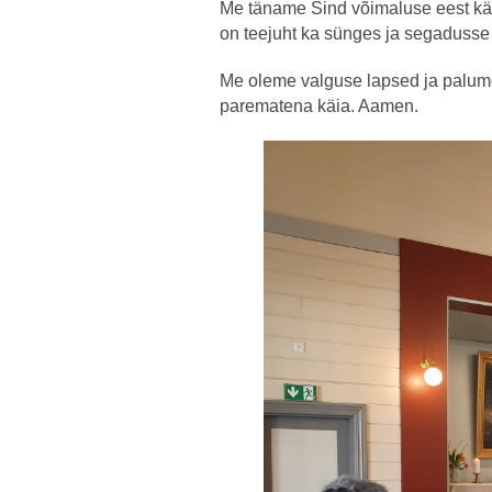
Me täname Sind võimaluse eest käia 
on teejuht ka sünges ja segadusse 
Me oleme valguse lapsed ja palume 
parematena käia. Aamen.