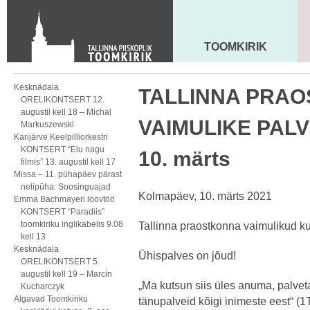
Toom-Kooli 6, 10130 TALLINN
tallinna.toom
@
eelk.ee
+372 644 4140
TOOMKIRIK
MAARJA KIRIK
Kesknädala
TALLINNA PRA
ORELIKONTSERT 12.
augustil kell 18 – Michal
VAIMULIKE PALV
Markuszewski
Karijärve Keelpilliorkestri
KONTSERT “Elu nagu
10. märts
filmis” 13. augustil kell 17
Missa – 11. pühapäev pärast
nelipüha. Soosinguajad
Kolmapäev, 10. märts 2021
Emma Bachmayeri loovtöö
KONTSERT “Paradiis”
toomkiriku inglikabelis 9.08
Tallinna praostkonna vaimulikud kut
kell 13
Kesknädala
Ühispalves on jõud!
ORELIKONTSERT 5.
augustil kell 19 – Marcin
„Ma kutsun siis üles anuma, palve
Kucharczyk
Algavad Toomkiriku
tänupalveid kõigi inimeste eest“ (1