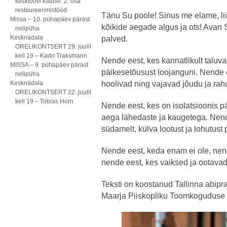
kesklöövi katuse 2. osa
restaureerimistööd
Tänu Su poole! Sinus me elame, li
Missa – 10. pühapäev pärast
kõikide aegade algus ja ots! Avan
nelipüha
Kesknädala
palved.
ORELIKONTSERT 29. juulil
kell 19 – Kadri Traksmann
Nende eest, kes kannatlikult taluva
MISSA – 9. pühapäev pärast
päikesetõusust loojanguni. Nende 
nelipüha
Kesknädala
hoolivad ning vajavad jõudu ja r
ORELIKONTSERT 22. juulil
kell 19 – Tobias Horn
Nende eest, kes on isolatsioonis 
aega lähedaste ja kaugetega. Nend
südamelt, külva lootust ja lohutust
Nende eest, keda enam ei ole, nende
nende eest, kes vaiksed ja ootavad
Teksti on koostanud Tallinna abipr
Maarja Piiskopliku Toomkogudu