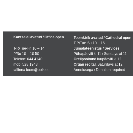
Kantselei avatud / Office open
Toomkirik avatud / Cathedral open
T-P/Tue-Su 10 – 16
T-R/Tue-Fri 10 – 14
Jumalateenistus / Services
P/Su 10 – 10.50
Pühapäeviti kl 11 / Sundays at 11
Telefon: 644 4140
Orelipooltund
laupäeviti kl 12
mob: 528 1943
Organ recital
, Saturdays at 12
tallinna.toom@eelk.ee
Annetusega / Donation required