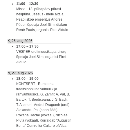
11:00
–
12:30
Missa - 13. pühapäev pärast
nelipüha. Jeesus - meie aitaja.
Peapiiskop emeeritus Andres
Põder, õpetaja Joel Siim, diakon
Renè Paats, organist Piret Aidulo
K, 26. aug 2026
17:00
–
17:30
VESPER orelimuusikaga. Liturg
õpetaja Joel Siim, organist Piret
Aidulo
N, 27. aug 2026
18:00
–
19:00
KONTSERT - Rumeenia
traditsiooniline vaimulik ja
rahvamuusika, G. Zamfir, A. Pal, B.
Bartók, T. Brediceanu, J. S. Bach,
T. Albinoni. Andrei Dragomir (orel),
Alexandru Pal (paaniflööt),
Roxana Reche (vokaal), Nicolae
Plută (vokaal). Korraldab "Augustin
Bena" Centre for Culture of Alba