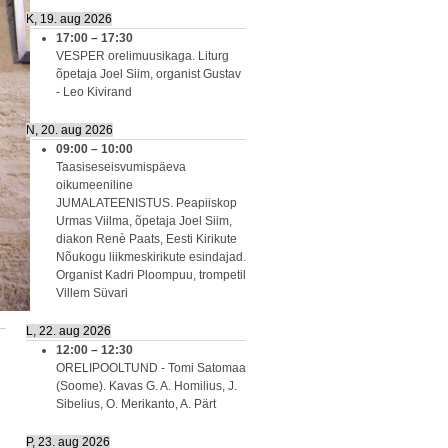
K, 19. aug 2026
17:00
–
17:30
VESPER orelimuusikaga. Liturg
õpetaja Joel Siim, organist Gustav
- Leo Kivirand
N, 20. aug 2026
09:00
–
10:00
Taasiseseisvumispäeva
oikumeeniline
JUMALATEENISTUS. Peapiiskop
Urmas Viilma, õpetaja Joel Siim,
diakon Renè Paats, Eesti Kirikute
Nõukogu liikmeskirikute esindajad.
Organist Kadri Ploompuu, trompetil
Villem Süvari
L, 22. aug 2026
12:00
–
12:30
ORELIPOOLTUND - Tomi Satomaa
(Soome). Kavas G. A. Homilius, J.
Sibelius, O. Merikanto, A. Pärt
P, 23. aug 2026