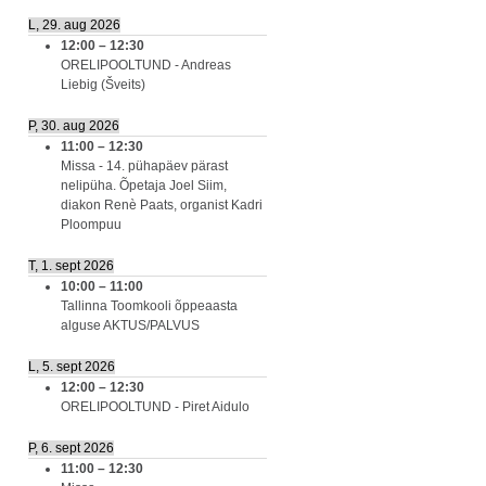
L, 29. aug 2026
12:00
–
12:30
ORELIPOOLTUND - Andreas
Liebig (Šveits)
P, 30. aug 2026
11:00
–
12:30
Missa - 14. pühapäev pärast
nelipüha. Õpetaja Joel Siim,
diakon Renè Paats, organist Kadri
Ploompuu
T, 1. sept 2026
10:00
–
11:00
Tallinna Toomkooli õppeaasta
alguse AKTUS/PALVUS
L, 5. sept 2026
12:00
–
12:30
ORELIPOOLTUND - Piret Aidulo
P, 6. sept 2026
11:00
–
12:30