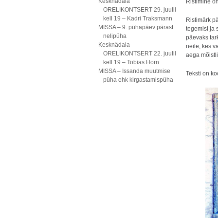
Kesknädala
Ristimine on
ORELIKONTSERT 29. juulil
kell 19 – Kadri Traksmann
Ristimärk p
MISSA – 9. pühapäev pärast
tegemisi ja
nelipüha
päevaks tark
Kesknädala
neile, kes va
ORELIKONTSERT 22. juulil
aega mõistl
kell 19 – Tobias Horn
MISSA – Issanda muutmise
Teksti on k
püha ehk kirgastamispüha