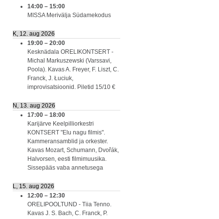
14:00
–
15:00
MISSA Merivälja Südamekodus
K, 12. aug 2026
19:00
–
20:00
Kesknädala ORELIKONTSERT -
Michal Markuszewski (Varssavi,
Poola). Kavas A. Freyer, F. Liszt, C.
Franck, J. Łuciuk,
improvisatsioonid. Piletid 15/10 €
N, 13. aug 2026
17:00
–
18:00
Karijärve Keelpilliorkestri
KONTSERT "Elu nagu filmis".
Kammeransamblid ja orkester.
Kavas Mozart, Schumann, Dvořák,
Halvorsen, eesti filmimuusika.
Sissepääs vaba annetusega
L, 15. aug 2026
12:00
–
12:30
ORELIPOOLTUND - Tiia Tenno.
Kavas J. S. Bach, C. Franck, P.