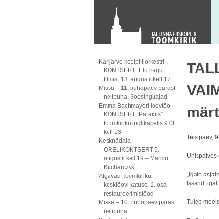
KONTAKT
Toom-Kooli 6, 10130 TALLINN
tallinna.toom
@
eelk.ee
+372 644 4140
Karijärve keelpilliorkestri
TAL
KONTSERT “Elu nagu
filmis” 13. augustil kell 17
VAIM
Missa – 11. pühapäev pärast
nelipüha. Soosinguajad
Emma Bachmayeri loovtöö
mär
KONTSERT “Paradiis”
toomkiriku inglikabelis 9.08
kell 13
Teisipäev, 9
Kesknädala
ORELIKONTSERT 5.
Ühispalves 
augustil kell 19 – Marcin
Kucharczyk
„Igale asja
Algavad Toomkiriku
Issand, igal
kesklöövi katuse 2. osa
restaureerimistööd
Tuleb meeld
Missa – 10. pühapäev pärast
nelipüha