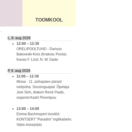
TOOMKOOL
DUS
ÜLDINFO
L, 8. aug 2026
12:00
–
12:30
ORELIPOOLTUND - Dariusz
Bakowski-Kois (Krakow, Poola).
Kavas F. Liszt, N. W. Gade
P, 9. aug 2026
11:00
–
12:30
Missa - 11. pühapäev pärast
nelipüha. Soosinguajad. Õpetaja
Joel Siim, diakon Renè Paats,
organist Kadri Ploompuu
13:00
–
14:00
Emma Bachmayeri loovtöö
KONTSERT "Paradiis" inglikabelis.
Vaba sissepääs