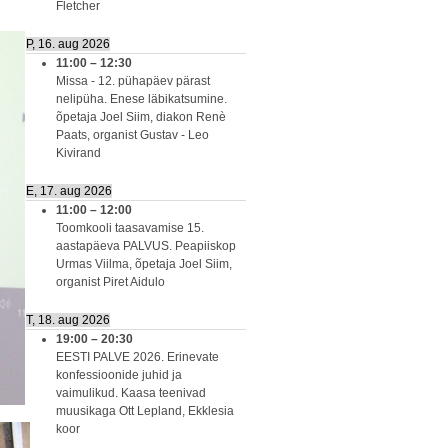
Fletcher
P, 16. aug 2026
11:00
–
12:30
Missa - 12. pühapäev pärast
nelipüha. Enese läbikatsumine.
õpetaja Joel Siim, diakon Renè
Paats, organist Gustav - Leo
Kivirand
E, 17. aug 2026
11:00
–
12:00
Toomkooli taasavamise 15.
aastapäeva PALVUS. Peapiiskop
Urmas Viilma, õpetaja Joel Siim,
organist Piret Aidulo
T, 18. aug 2026
19:00
–
20:30
EESTI PALVE 2026. Erinevate
konfessioonide juhid ja
vaimulikud. Kaasa teenivad
muusikaga Ott Lepland, Ekklesia
koor