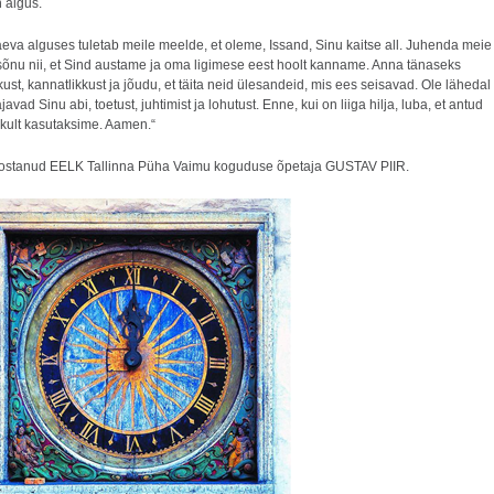
 algus.
äeva alguses tuletab meile meelde, et oleme, Issand, Sinu kaitse all. Juhenda meie
 sõnu nii, et Sind austame ja oma ligimese eest hoolt kanname. Anna tänaseks
ust, kannatlikkust ja jõudu, et täita neid ülesandeid, mis ees seisavad. Ole lähedal
javad Sinu abi, toetust, juhtimist ja lohutust. Enne, kui on liiga hilja, luba, et antud
ikult kasutaksime. Aamen.“
oostanud EELK Tallinna Püha Vaimu koguduse õpetaja GUSTAV PIIR.