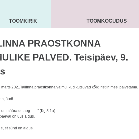
TOOMKIRIK
TOOMKOGUDUS
MAARJA KIRIK
SEENIORID
KOGU
LINNA PRAOSTKONNA
ULIKE PALVED. Teisipäev, 9.
ts
. märts 2021Tallinna praostkonna vaimulikud kutsuvad kõiki ristiinimesi palvetama.
on jõud!
le on määratud aeg……” (Kg 3:1a).
 päeval on uus algus.
e, et sünd on algus.