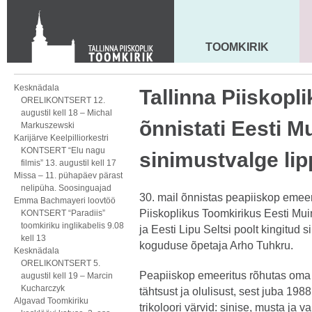
Toom-Kooli 6, 10130 TALLINN
tallinna.toom
@
eelk.ee
+372 644 4140
TOOMKIRIK
MAARJA KIRIK
Kesknädala
Tallinna Piiskopl
ORELIKONTSERT 12.
augustil kell 18 – Michal
õnnistati Eesti M
Markuszewski
Karijärve Keelpilliorkestri
KONTSERT “Elu nagu
sinimustvalge lip
filmis” 13. augustil kell 17
Missa – 11. pühapäev pärast
nelipüha. Soosinguajad
30. mail õnnistas peapiiskop emeer
Emma Bachmayeri loovtöö
Piiskoplikus Toomkirikus Eesti Mui
KONTSERT “Paradiis”
toomkiriku inglikabelis 9.08
ja Eesti Lipu Seltsi poolt kingitud s
kell 13
koguduse õpetaja Arho Tuhkru.
Kesknädala
ORELIKONTSERT 5.
Peapiiskop emeeritus rõhutas oma 
augustil kell 19 – Marcin
Kucharczyk
tähtsust ja olulisust, sest juba 1988
Algavad Toomkiriku
trikoloori värvid: sinise, musta ja va