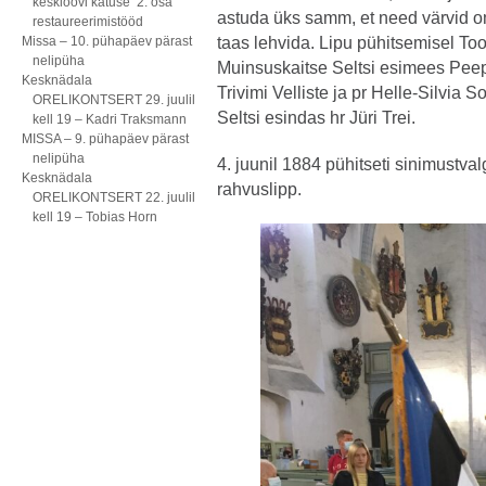
kesklöövi katuse 2. osa
astuda üks samm, et need värvid 
restaureerimistööd
Missa – 10. pühapäev pärast
taas lehvida. Lipu pühitsemisel Too
nelipüha
Muinsuskaitse Seltsi esimees Peep
Kesknädala
Trivimi Velliste ja pr Helle-Silvia S
ORELIKONTSERT 29. juulil
Seltsi esindas hr Jüri Trei.
kell 19 – Kadri Traksmann
MISSA – 9. pühapäev pärast
nelipüha
4. juunil 1884 pühitseti sinimustval
Kesknädala
rahvuslipp.
ORELIKONTSERT 22. juulil
kell 19 – Tobias Horn