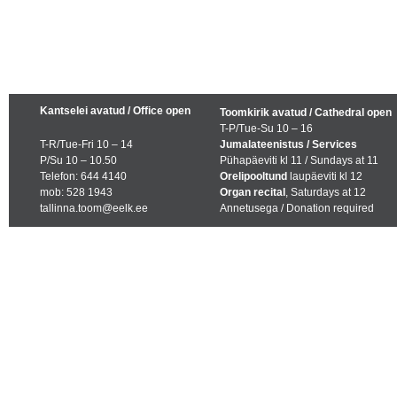
Kantselei avatud / Office open
Toomkirik avatud / Cathedral open
T-P/Tue-Su 10 – 16
T-R/Tue-Fri 10 – 14
Jumalateenistus / Services
P/Su 10 – 10.50
Pühapäeviti kl 11 / Sundays at 11
Telefon: 644 4140
Orelipooltund
laupäeviti kl 12
mob: 528 1943
Organ recital
, Saturdays at 12
tallinna.toom@eelk.ee
Annetusega / Donation required