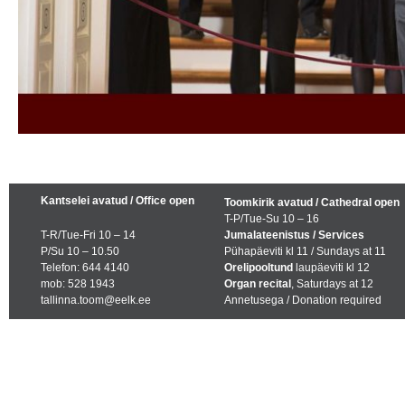
Kantselei avatud / Office open
Toomkirik avatud / Cathedral open
T-P/Tue-Su 10 – 16
T-R/Tue-Fri 10 – 14
Jumalateenistus / Services
P/Su 10 – 10.50
Pühapäeviti kl 11 / Sundays at 11
Telefon: 644 4140
Orelipooltund
laupäeviti kl 12
mob: 528 1943
Organ recital
, Saturdays at 12
tallinna.toom@eelk.ee
Annetusega / Donation required