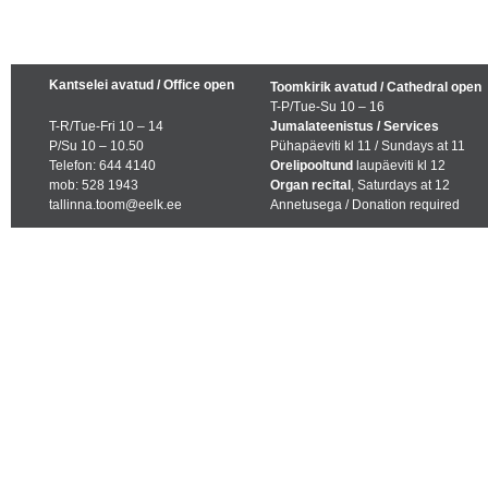
Kantselei avatud / Office open
Toomkirik avatud / Cathedral open
T-P/Tue-Su 10 – 16
T-R/Tue-Fri 10 – 14
Jumalateenistus / Services
P/Su 10 – 10.50
Pühapäeviti kl 11 / Sundays at 11
Telefon: 644 4140
Orelipooltund
laupäeviti kl 12
mob: 528 1943
Organ recital
, Saturdays at 12
tallinna.toom@eelk.ee
Annetusega / Donation required