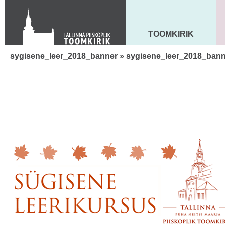
Toom-Kooli 6, 10130 TALLINN
tallinna.toom
@
eelk.ee
+372 644 4140
TOOMKIRIK
MAARJA KIRIK
sygisene_leer_2018_banner
» sygisene_leer_2018_bann