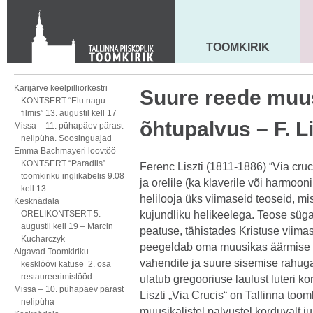
KONTAKT
Toom-Kooli 6, 10130 TALLINN
tallinna.toom
@
eelk.ee
TOOMKIRIK
MAARJA KIRIK
+372 644 4140
Karijärve keelpilliorkestri
Suure reede muus
KONTSERT “Elu nagu
filmis” 13. augustil kell 17
õhtupalvus – F. L
Missa – 11. pühapäev pärast
nelipüha. Soosinguajad
Emma Bachmayeri loovtöö
KONTSERT “Paradiis”
Ferenc Liszti (1811-1886) “Via cruci
toomkiriku inglikabelis 9.08
ja orelile (ka klaverile või harmoo
kell 13
helilooja üks viimaseid teoseid, m
Kesknädala
ORELIKONTSERT 5.
kujundliku helikeelega. Teose süga
augustil kell 19 – Marcin
peatuse, tähistades Kristuse viima
Kucharczyk
peegeldab oma muusikas äärmise e
Algavad Toomkiriku
vahendite ja suure sisemise rahuga
kesklöövi katuse 2. osa
restaureerimistööd
ulatub gregooriuse laulust luteri ko
Missa – 10. pühapäev pärast
Liszti „Via Crucis“ on Tallinna too
nelipüha
muusikalistel palvustel korduvalt j