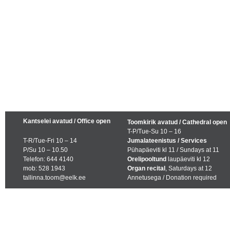
Kantselei avatud / Office open
Toomkirik avatud / Cathedral open
T-P/Tue-Su 10 – 16
T-R/Tue-Fri 10 – 14
Jumalateenistus / Services
P/Su 10 – 10.50
Pühapäeviti kl 11 / Sundays at 11
Telefon: 644 4140
Orelipooltund
laupäeviti kl 12
mob: 528 1943
Organ recital
, Saturdays at 12
tallinna.toom@eelk.ee
Annetusega / Donation required