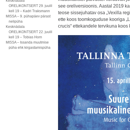
Kesknädala
see oreliversioonis. Aastal 2019 kan
ORELIKONTSERT 29. juulil
kell 19 – Kadri Traksmann
teose sissejuhatav osa „Vexilla reg
MISSA – 9. pühapäev pärast
ette koos toomkoguduse kooriga „
nelipüha
crucis“ ettekandele tervikuna koos 
Kesknädala
ORELIKONTSERT 22. juulil
kell 19 – Tobias Horn
MISSA – Issanda muutmise
püha ehk kirgastamispüha