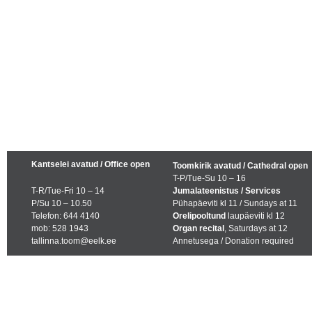
Kantselei avatud / Office open
Toomkirik avatud / Cathedral open
T-P/Tue-Su 10 – 16
T-R/Tue-Fri 10 – 14
Jumalateenistus / Services
P/Su 10 – 10.50
Pühapäeviti kl 11 / Sundays at 11
Telefon: 644 4140
Orelipooltund
laupäeviti kl 12
mob: 528 1943
Organ recital
, Saturdays at 12
tallinna.toom@eelk.ee
Annetusega / Donation required