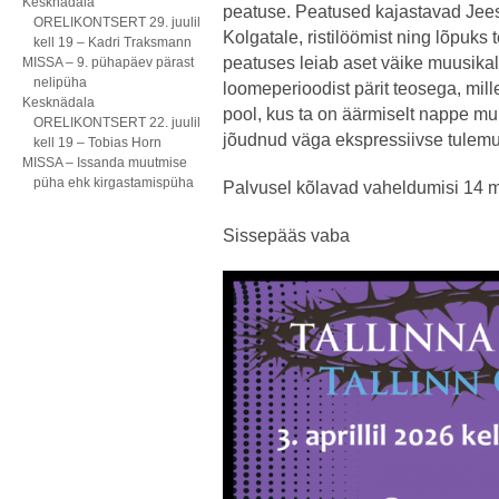
Kesknädala
peatuse. Peatused kajastavad Jees
ORELIKONTSERT 29. juulil
Kolgatale, ristilöömist ning lõpuk
kell 19 – Kadri Traksmann
peatuses leiab aset väike muusikali
MISSA – 9. pühapäev pärast
nelipüha
loomeperioodist pärit teosega, mill
Kesknädala
pool, kus ta on äärmiselt nappe m
ORELIKONTSERT 22. juulil
jõudnud väga ekspressiivse tulemu
kell 19 – Tobias Horn
MISSA – Issanda muutmise
püha ehk kirgastamispüha
Palvusel kõlavad vaheldumisi 14 m
Sissepääs vaba