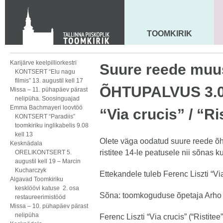
KONTAKT
Toom-Kooli 6, 10130 TALLINN
tallinna.toom
@
eelk.ee
TOOMKIRIK
MAARJA KIRIK
+372 644 4140
Karijärve keelpilliorkestri
Suure reede muus
KONTSERT “Elu nagu
filmis” 13. augustil kell 17
ÕHTUPALVUS 3.04 
Missa – 11. pühapäev pärast
nelipüha. Soosinguajad
Emma Bachmayeri loovtöö
“Via crucis” / “Ri
KONTSERT “Paradiis”
toomkiriku inglikabelis 9.08
kell 13
Olete väga oodatud suure reede õ
Kesknädala
ristitee 14-le peatusele nii sõnas k
ORELIKONTSERT 5.
augustil kell 19 – Marcin
Kucharczyk
Ettekandele tuleb Ferenc Liszti “Via 
Algavad Toomkiriku
kesklöövi katuse 2. osa
Sõna: toomkoguduse õpetaja Arho T
restaureerimistööd
Missa – 10. pühapäev pärast
nelipüha
Ferenc Liszti “Via crucis” (“Ristite