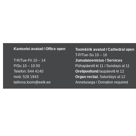
Kantselei avatud / Office open
Toomkirik avatud / Cathedral open
T-P/Tue-Su 10 – 16
T-R/Tue-Fri 10 – 14
Jumalateenistus / Services
P/Su 10 – 10.50
Pühapäeviti kl 11 / Sundays at 11
Telefon: 644 4140
Orelipooltund
laupäeviti kl 12
mob: 528 1943
Organ recital
, Saturdays at 12
tallinna.toom@eelk.ee
Annetusega / Donation required