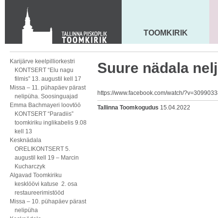
KONTAKT
Toom-Kooli 6, 10130 TALLINN
tallinna.toom
@
eelk.ee
TOOMKIRIK
MAARJA KIRIK
+372 644 4140
Karijärve keelpilliorkestri
Suure nädala nel
KONTSERT “Elu nagu
filmis” 13. augustil kell 17
Missa – 11. pühapäev pärast
https://www.facebook.com/watch/?v=309903
nelipüha. Soosinguajad
Emma Bachmayeri loovtöö
Tallinna Toomkogudus
15.04.2022
KONTSERT “Paradiis”
toomkiriku inglikabelis 9.08
kell 13
Kesknädala
ORELIKONTSERT 5.
augustil kell 19 – Marcin
Kucharczyk
Algavad Toomkiriku
kesklöövi katuse 2. osa
restaureerimistööd
Missa – 10. pühapäev pärast
nelipüha