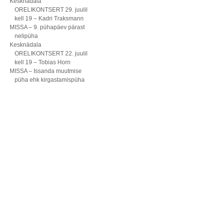
Kesknädala
ORELIKONTSERT 29. juulil
kell 19 – Kadri Traksmann
MISSA – 9. pühapäev pärast
nelipüha
Kesknädala
ORELIKONTSERT 22. juulil
kell 19 – Tobias Horn
MISSA – Issanda muutmise
püha ehk kirgastamispüha