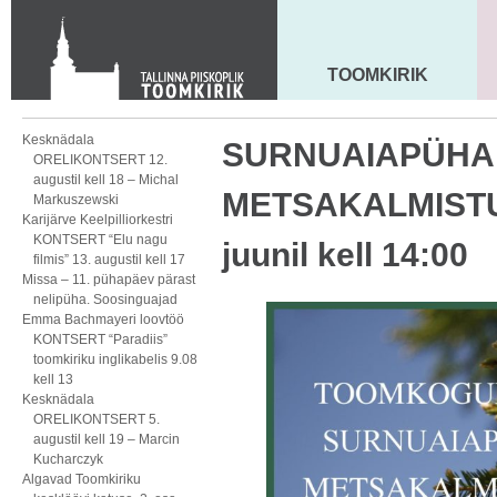
Toom-Kooli 6, 10130 TALLINN
tallinna.toom
@
eelk.ee
+372 644 4140
TOOMKIRIK
MAARJA KIRIK
Kesknädala
SURNUAIAPÜHA
ORELIKONTSERT 12.
augustil kell 18 – Michal
METSAKALMISTUL
Markuszewski
Karijärve Keelpilliorkestri
KONTSERT “Elu nagu
juunil kell 14:00
filmis” 13. augustil kell 17
Missa – 11. pühapäev pärast
nelipüha. Soosinguajad
Emma Bachmayeri loovtöö
KONTSERT “Paradiis”
toomkiriku inglikabelis 9.08
kell 13
Kesknädala
ORELIKONTSERT 5.
augustil kell 19 – Marcin
Kucharczyk
Algavad Toomkiriku