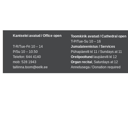
Kantselei avatud / Office open
Toomkirik avatud / Cathedral open
T-P/Tue-Su 10 – 16
T-R/Tue-Fri 10 – 14
Jumalateenistus / Services
P/Su 10 – 10.50
Pühapäeviti kl 11 / Sundays at 11
Telefon: 644 4140
Orelipooltund
laupäeviti kl 12
mob: 528 1943
Organ recital
, Saturdays at 12
tallinna.toom@eelk.ee
Annetusega / Donation required