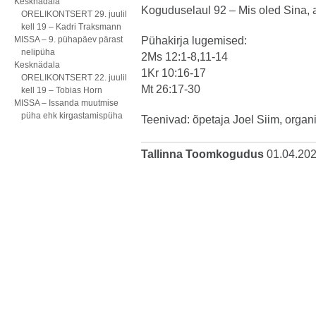
Kesknädala
Koguduselaul 92 – Mis oled Sina, 
ORELIKONTSERT 29. juulil
kell 19 – Kadri Traksmann
MISSA – 9. pühapäev pärast
Pühakirja lugemised:
nelipüha
2Ms 12:1-8,11-14
Kesknädala
1Kr 10:16-17
ORELIKONTSERT 22. juulil
Mt 26:17-30
kell 19 – Tobias Horn
MISSA – Issanda muutmise
püha ehk kirgastamispüha
Teenivad: õpetaja Joel Siim, organis
Tallinna Toomkogudus
01.04.20