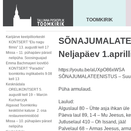
KONTAKT
Toom-Kooli 6, 10130 TALLINN
tallinna.toom
@
eelk.ee
TOOMKIRIK
MAARJA KIRIK
+372 644 4140
Karijärve keelpilliorkestri
SÕNAJUMALATEE
KONTSERT “Elu nagu
filmis” 13. augustil kell 17
Neljapäev 1.aprilli
Missa – 11. pühapäev pärast
nelipüha. Soosinguajad
Emma Bachmayeri loovtöö
KONTSERT “Paradiis”
https://youtu.be/aUXpO86xWSA
toomkiriku inglikabelis 9.08
SÕNAJUMALATEENISTUS – Suur 
kell 13
Kesknädala
Püha armulaud.
ORELIKONTSERT 5.
augustil kell 19 – Marcin
Kucharczyk
Laulud:
Algavad Toomkiriku
Alguslaul 80 – Ühte asja ihkan üle
kesklöövi katuse 2. osa
Päeva laul 89, 1-4 – Mu Jeesus, kes
restaureerimistööd
Missa – 10. pühapäev pärast
Jutluselaul 410 – Oh Issand, jää!
nelipüha
Palvelaul 68 – Armas Jeesus, arma