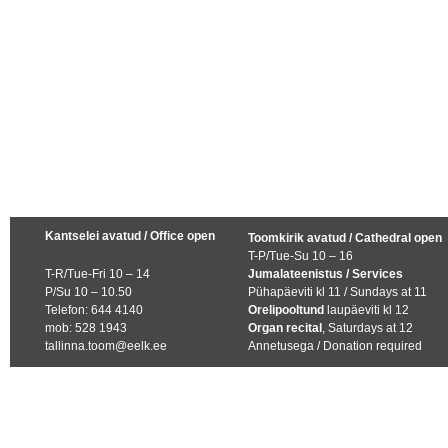
Kantselei avatud / Office open
Toomkirik avatud / Cathedral open
T-P/Tue-Su 10 – 16
T-R/Tue-Fri 10 – 14
Jumalateenistus / Services
P/Su 10 – 10.50
Pühapäeviti kl 11 / Sundays at 11
Telefon: 644 4140
Orelipooltund
laupäeviti kl 12
mob: 528 1943
Organ recital
, Saturdays at 12
tallinna.toom@eelk.ee
Annetusega / Donation required