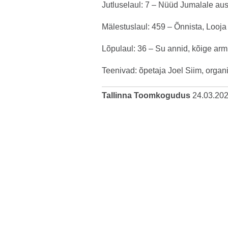
Jutluselaul: 7 – Nüüd Jumalale au
Mälestuslaul: 459 – Õnnista, Looj
Lõpulaul: 36 – Su annid, kõige ar
Teenivad: õpetaja Joel Siim, orga
Tallinna Toomkogudus
24.03.20