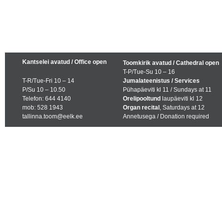
Kantselei avatud / Office open
Toomkirik avatud / Cathedral open
T-P/Tue-Su 10 – 16
T-R/Tue-Fri 10 – 14
Jumalateenistus / Services
P/Su 10 – 10.50
Pühapäeviti kl 11 / Sundays at 11
Telefon: 644 4140
Orelipooltund
laupäeviti kl 12
mob: 528 1943
Organ recital
, Saturdays at 12
tallinna.toom@eelk.ee
Annetusega / Donation required