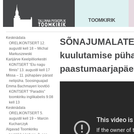
Toom-Kooli 6, 10130 TALLINN
tallinna.toom
@
eelk.ee
+372 644 4140
TOOMKIRIK
MAARJA KIRIK
Kesknädala
SÕNAJUMALATEE
ORELIKONTSERT 12.
augustil kell 18 – Michal
kuulutamise püh
Markuszewski
Karijärve Keelpilliorkestri
KONTSERT “Elu nagu
paastumaarjapäe
filmis” 13. augustil kell 17
Missa – 11. pühapäev pärast
nelipüha. Soosinguajad
Emma Bachmayeri loovtöö
KONTSERT “Paradiis”
toomkiriku inglikabelis 9.08
kell 13
Kesknädala
ORELIKONTSERT 5.
augustil kell 19 – Marcin
Kucharczyk
Algavad Toomkiriku