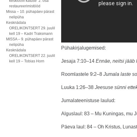
kesklöövi katuse 2. osa
restaureerimistööd
Missa – 10. pühapäev pärast
nelipüha
Kesknädala
ORELIKONTSERT 29. juulil
kell 19 – Kadri Traksmann
MISSA – 9. pühapäev pärast
nelipüha
Pühakirjalugemised:
Kesknädala
ORELIKONTSERT 22. juulil
Jesaja 7:10–14
Ennäe, neitsi jääb 
kell 19 – Tobias Horn
Roomlastele 9:2–8
Jumala laste s
Luuka 1:26–38
Jeesuse sünni ette
Jumalateenistuse laulud:
Alguslaul: 83 – Mu Kuningas, mu 
Päeva laul: 84 – Oh Kristus, Lunas