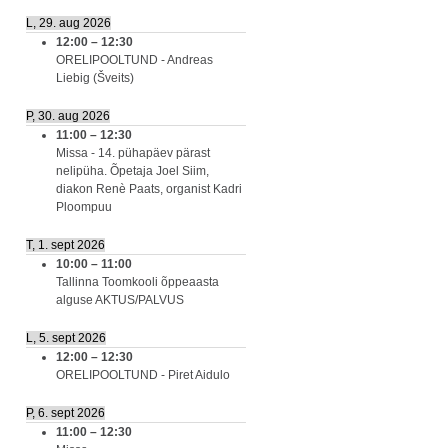
L, 29. aug 2026
12:00
–
12:30
ORELIPOOLTUND - Andreas
Liebig (Šveits)
P, 30. aug 2026
11:00
–
12:30
Missa - 14. pühapäev pärast
nelipüha. Õpetaja Joel Siim,
diakon Renè Paats, organist Kadri
Ploompuu
T, 1. sept 2026
10:00
–
11:00
Tallinna Toomkooli õppeaasta
alguse AKTUS/PALVUS
L, 5. sept 2026
12:00
–
12:30
ORELIPOOLTUND - Piret Aidulo
P, 6. sept 2026
11:00
–
12:30