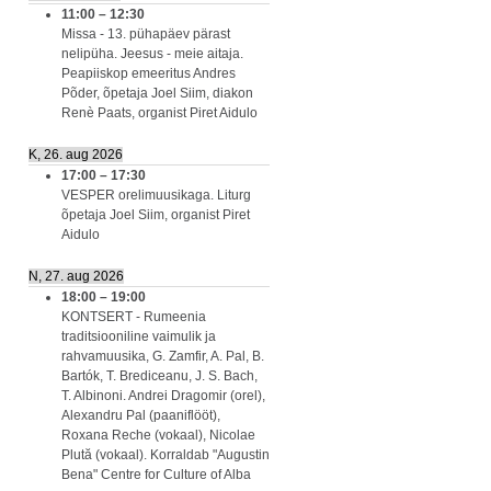
11:00
–
12:30
Missa - 13. pühapäev pärast
nelipüha. Jeesus - meie aitaja.
Peapiiskop emeeritus Andres
Põder, õpetaja Joel Siim, diakon
Renè Paats, organist Piret Aidulo
K, 26. aug 2026
17:00
–
17:30
VESPER orelimuusikaga. Liturg
õpetaja Joel Siim, organist Piret
Aidulo
N, 27. aug 2026
18:00
–
19:00
KONTSERT - Rumeenia
traditsiooniline vaimulik ja
rahvamuusika, G. Zamfir, A. Pal, B.
Bartók, T. Brediceanu, J. S. Bach,
T. Albinoni. Andrei Dragomir (orel),
Alexandru Pal (paaniflööt),
Roxana Reche (vokaal), Nicolae
Plută (vokaal). Korraldab "Augustin
Bena" Centre for Culture of Alba