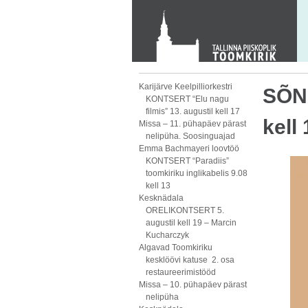
KONTAKT
Toom-Kooli 6, 10130 TALLINN
tallinna.toom
@
eelk.ee
+372 644 4140
Karijärve Keelpilliorkestri
SÕNA
KONTSERT “Elu nagu
filmis” 13. augustil kell 17
kell
Missa – 11. pühapäev pärast
nelipüha. Soosinguajad
Emma Bachmayeri loovtöö
KONTSERT “Paradiis”
toomkiriku inglikabelis 9.08
kell 13
Kesknädala
ORELIKONTSERT 5.
augustil kell 19 – Marcin
Kucharczyk
Algavad Toomkiriku
kesklöövi katuse 2. osa
restaureerimistööd
Missa – 10. pühapäev pärast
nelipüha