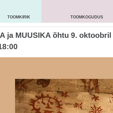
TOOMKIRIK
TOOMKOGUDUS
MAARJA KIRIK
SEENIORID
KOGU
 ja MUUSIKA õhtu 9. oktoobril
 18:00