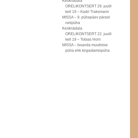
Kesknädala
ORELIKONTSERT 29. juulil
kell 19 – Kadri Traksmann
MISSA – 9. pühapäev pärast
nelipüha
Kesknädala
ORELIKONTSERT 22. juulil
kell 19 – Tobias Horn
MISSA – Issanda muutmise
püha ehk kirgastamispüha