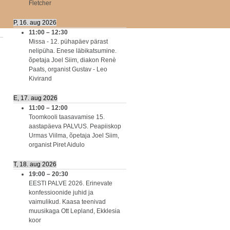
Fletcher
P, 16. aug 2026
11:00
–
12:30
Missa - 12. pühapäev pärast
nelipüha. Enese läbikatsumine.
õpetaja Joel Siim, diakon Renè
Paats, organist Gustav - Leo
Kivirand
E, 17. aug 2026
11:00
–
12:00
Toomkooli taasavamise 15.
aastapäeva PALVUS. Peapiiskop
Urmas Viilma, õpetaja Joel Siim,
organist Piret Aidulo
T, 18. aug 2026
19:00
–
20:30
EESTI PALVE 2026. Erinevate
konfessioonide juhid ja
vaimulikud. Kaasa teenivad
muusikaga Ott Lepland, Ekklesia
koor