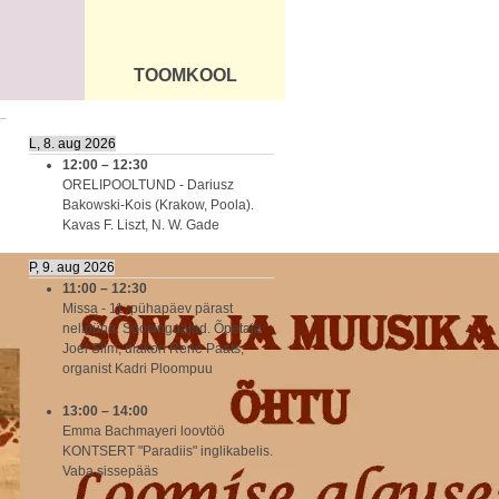
TOOMKOOL
DUS
ÜLDINFO
L, 8. aug 2026
12:00
–
12:30
ORELIPOOLTUND - Dariusz
Bakowski-Kois (Krakow, Poola).
Kavas F. Liszt, N. W. Gade
P, 9. aug 2026
11:00
–
12:30
Missa - 11. pühapäev pärast
nelipüha. Soosinguajad. Õpetaja
Joel Siim, diakon Renè Paats,
organist Kadri Ploompuu
13:00
–
14:00
Emma Bachmayeri loovtöö
KONTSERT "Paradiis" inglikabelis.
Vaba sissepääs