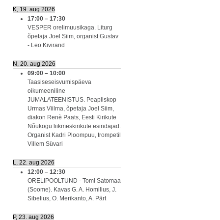
K, 19. aug 2026
17:00
–
17:30
VESPER orelimuusikaga. Liturg
õpetaja Joel Siim, organist Gustav
- Leo Kivirand
N, 20. aug 2026
09:00
–
10:00
Taasiseseisvumispäeva
oikumeeniline
JUMALATEENISTUS. Peapiiskop
Urmas Viilma, õpetaja Joel Siim,
diakon Renè Paats, Eesti Kirikute
Nõukogu liikmeskirikute esindajad.
Organist Kadri Ploompuu, trompetil
Villem Süvari
L, 22. aug 2026
12:00
–
12:30
ORELIPOOLTUND - Tomi Satomaa
(Soome). Kavas G. A. Homilius, J.
Sibelius, O. Merikanto, A. Pärt
P, 23. aug 2026