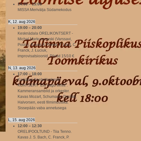
14:00
–
15:00
MISSA Merivälja Südamekodus
K, 12. aug 2026
19:00
–
20:00
Kesknädala ORELIKONTSERT -
Michal Markuszewski (Varssavi,
Poola). Kavas A. Freyer, F. Liszt, C.
Franck, J. Łuciuk,
improvisatsioonid. Piletid 15/10 €
N, 13. aug 2026
17:00
–
18:00
Karijärve Keelpilliorkestri
KONTSERT "Elu nagu filmis".
Kammeransamblid ja orkester.
Kavas Mozart, Schumann, Dvořák,
Halvorsen, eesti filmimuusika.
Sissepääs vaba annetusega
L, 15. aug 2026
12:00
–
12:30
ORELIPOOLTUND - Tiia Tenno.
Kavas J. S. Bach, C. Franck, P.