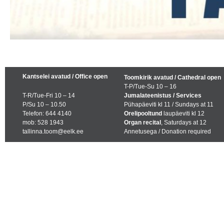
Kantselei avatud / Office open
Toomkirik avatud / Cathedral open
T-P/Tue-Su 10 – 16
T-R/Tue-Fri 10 – 14
Jumalateenistus / Services
P/Su 10 – 10.50
Pühapäeviti kl 11 / Sundays at 11
Telefon: 644 4140
Orelipooltund
laupäeviti kl 12
mob: 528 1943
Organ recital
, Saturdays at 12
tallinna.toom@eelk.ee
Annetusega / Donation required