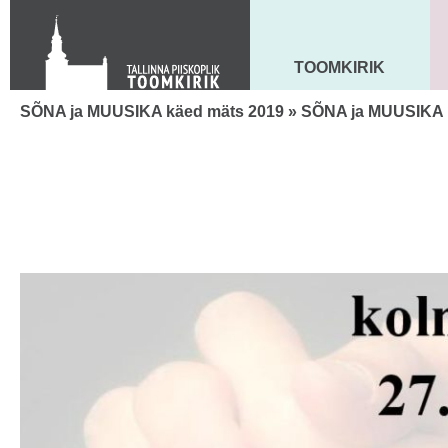
Toom-Kooli 6, 10130 TALLINN
tallinna.toom
@
eelk.ee
+372 644 4140
TOOMKIRIK
MAARJA KIRIK
SÕNA ja MUUSIKA käed mäts 2019
» SÕNA ja MUUSIKA 