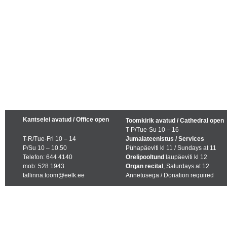
Kantselei avatud / Office open
Toomkirik avatud / Cathedral open
T-P/Tue-Su 10 – 16
T-R/Tue-Fri 10 – 14
Jumalateenistus / Services
P/Su 10 – 10.50
Pühapäeviti kl 11 / Sundays at 11
Telefon: 644 4140
Orelipooltund
laupäeviti kl 12
mob: 528 1943
Organ recital
, Saturdays at 12
tallinna.toom@eelk.ee
Annetusega / Donation required