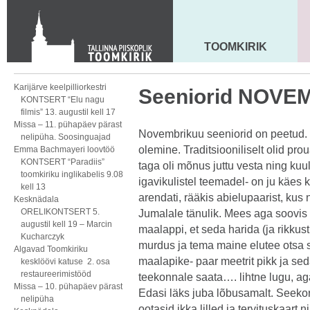
KONTAKT
Toom-Kooli 6, 10130 TALLINN
tallinna.toom
@
eelk.ee
TOOMKIRIK
MAARJA KIRIK
+372 644 4140
Karijärve keelpilliorkestri
Seeniorid NOVE
KONTSERT “Elu nagu
filmis” 13. augustil kell 17
Missa – 11. pühapäev pärast
Novembrikuu seeniorid on peetud. 
nelipüha. Soosinguajad
olemine. Traditsiooniliselt olid prou
Emma Bachmayeri loovtöö
KONTSERT “Paradiis”
taga oli mõnus juttu vesta ning ku
toomkiriku inglikabelis 9.08
igavikulistel teemadel- on ju käes k
kell 13
arendati, rääkis abielupaarist, kus 
Kesknädala
ORELIKONTSERT 5.
Jumalale tänulik. Mees aga soovis 
augustil kell 19 – Marcin
maalappi, et seda harida (ja rikku
Kucharczyk
murdus ja tema maine elutee otsa sai
Algavad Toomkiriku
maalapike- paar meetrit pikk ja sed
kesklöövi katuse 2. osa
restaureerimistööd
teekonnale saata…. lihtne lugu, ag
Missa – 10. pühapäev pärast
Edasi läks juba lõbusamalt. Seekor
nelipüha
ootasid ikka lilled ja tervituskaart n