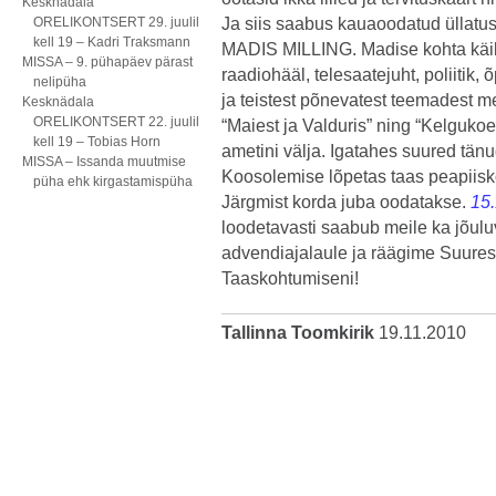
Kesknädala
ORELIKONTSERT 29. juulil
Ja siis saabus kauaoodatud üllatusk
kell 19 – Kadri Traksmann
MADIS MILLING. Madise kohta käib 
MISSA – 9. pühapäev pärast
raadiohääl, telesaatejuht, poliitik, õ
nelipüha
ja teistest põnevatest teemadest 
Kesknädala
ORELIKONTSERT 22. juulil
“Maiest ja Valduris” ning “Kelgukoe
kell 19 – Tobias Horn
ametini välja. Igatahes suured tänu
MISSA – Issanda muutmise
Koosolemise lõpetas taas peapiisk
püha ehk kirgastamispüha
Järgmist korda juba oodatakse.
15.
loodetavasti saabub meile ka jõul
advendiajalaule ja räägime Suures
Taaskohtumiseni!
Tallinna Toomkirik
19.11.2010