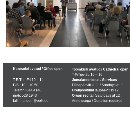
Kantselei avatud / Office open
Toomkirik avatud / Cathedral open
T-P/Tue-Su 10 – 16
T-R/Tue-Fri 10 – 14
Jumalateenistus / Services
P/Su 10 – 10.50
Pühapäeviti kl 11 / Sundays at 11
Telefon: 644 4140
Orelipooltund
laupäeviti kl 12
mob: 528 1943
Organ recital
, Saturdays at 12
tallinna.toom@eelk.ee
Annetusega / Donation required