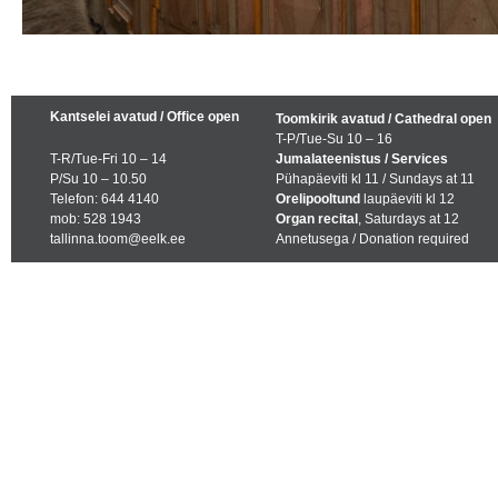
Kantselei avatud / Office open
Toomkirik avatud / Cathedral open
T-P/Tue-Su 10 – 16
T-R/Tue-Fri 10 – 14
Jumalateenistus / Services
P/Su 10 – 10.50
Pühapäeviti kl 11 / Sundays at 11
Telefon: 644 4140
Orelipooltund
laupäeviti kl 12
mob: 528 1943
Organ recital
, Saturdays at 12
tallinna.toom@eelk.ee
Annetusega / Donation required