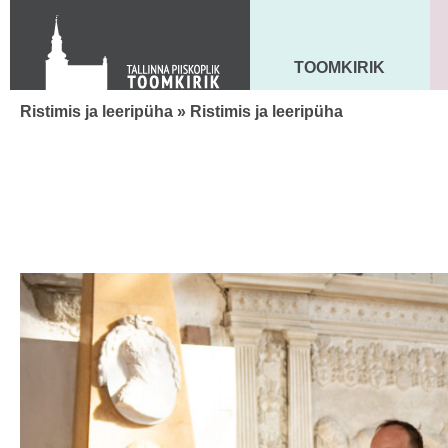
Toom-Kooli 6, 10130 TALLINN
tallinna.toom
@
eelk.ee
+372 644 4140
TOOMKIRIK
MAARJA KIRIK
Ristimis ja leeripüha
» Ristimis ja leeripüha