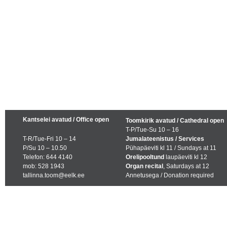
Kantselei avatud / Office open
Toomkirik avatud / Cathedral open
T-P/Tue-Su 10 – 16
T-R/Tue-Fri 10 – 14
Jumalateenistus / Services
P/Su 10 – 10.50
Pühapäeviti kl 11 / Sundays at 11
Telefon: 644 4140
Orelipooltund
laupäeviti kl 12
mob: 528 1943
Organ recital
, Saturdays at 12
tallinna.toom@eelk.ee
Annetusega / Donation required