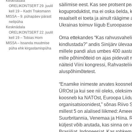
Kesknädala
säilimise eest. Kas see protsent p
ORELIKONTSERT 29. juulil
koguproduktist, ma ei oska öelda, k
kell 19 – Kadri Traksmann
MISSA – 9. pühapäev pärast
reaalselt ei toeta ja ainult räägime 
nelipüha
Ukrainas toimuv liigub Euroopasse e
Kesknädala
ORELIKONTSERT 22. juulil
Oma ettekandes “Kas rahvusvahel
kell 19 – Tobias Horn
MISSA – Issanda muutmise
kindlustada?” andis Sinijärv ülevaa
püha ehk kirgastamispüha
millele pandi alus umbes 400 aasta
mille põhimõtteid on ajas pidevalt 
näiteid Viini kongressi, Rahvastel
aluspõhimõtetest.
“Enamike inimeste arvates koosne
ÜROst ja kui see nii oleks, oleksime
koosneb ka NATOst, Euroopa Liidust
organisatsioonidest,” sõnas Riivo S
millest 5 on alalised liikmed: Ame
Suurbritannia, Venemaa ja Hiina. 
küljest võib arutada, kas sinna on 
Brasiiliat, Indoneesiat. Kas rohke