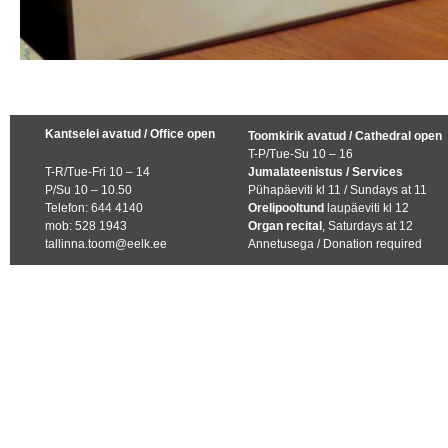
Kantselei avatud / Office open
Toomkirik avatud / Cathedral open
T-P/Tue-Su 10 – 16
T-R/Tue-Fri 10 – 14
Jumalateenistus / Services
P/Su 10 – 10.50
Pühapäeviti kl 11 / Sundays at 11
Telefon: 644 4140
Orelipooltund
laupäeviti kl 12
mob: 528 1943
Organ recital
, Saturdays at 12
tallinna.toom@eelk.ee
Annetusega / Donation required