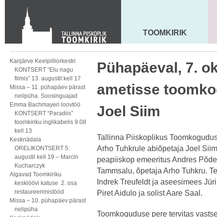
KONTAKT
Toom-Kooli 6, 10130 TALLINN
tallinna.toom
@
eelk.ee
TOOMKIRIK
MAARJA KIRIK
+372 644 4140
Karijärve Keelpilliorkestri
Pühapäeval, 7. ok
KONTSERT “Elu nagu
filmis” 13. augustil kell 17
ametisse toomko
Missa – 11. pühapäev pärast
nelipüha. Soosinguajad
Emma Bachmayeri loovtöö
Joel Siim
KONTSERT “Paradiis”
toomkiriku inglikabelis 9.08
kell 13
Tallinna Piiskoplikus Toomkogudus
Kesknädala
Arho Tuhkrule abiõpetaja Joel Sii
ORELIKONTSERT 5.
augustil kell 19 – Marcin
peapiiskop emeeritus Andres Põder
Kucharczyk
Tammsalu, õpetaja Arho Tuhkru. Te
Algavad Toomkiriku
Indrek Treufeldt ja aseesimees Jür
kesklöövi katuse 2. osa
restaureerimistööd
Piret Aidulo ja solist Aare Saal.
Missa – 10. pühapäev pärast
nelipüha
Toomkoguduse pere tervitas vastset 