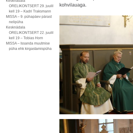
Kesknädala
kohvilauaga.
ORELIKONTSERT 29. juulil
kell 19 – Kadri Traksmann
MISSA – 9. pühapäev pärast
nelipüha
Kesknädala
ORELIKONTSERT 22. juulil
kell 19 – Tobias Horn
MISSA – Issanda muutmise
püha ehk kirgastamispüha