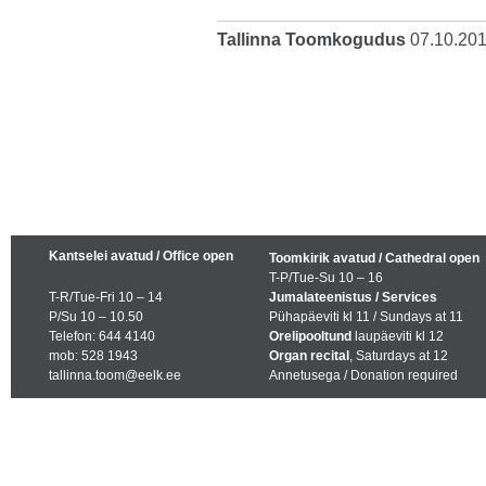
Tallinna Toomkogudus
07.10.20
Kantselei avatud / Office open
Toomkirik avatud / Cathedral open
T-P/Tue-Su 10 – 16
T-R/Tue-Fri 10 – 14
Jumalateenistus / Services
P/Su 10 – 10.50
Pühapäeviti kl 11 / Sundays at 11
Telefon: 644 4140
Orelipooltund
laupäeviti kl 12
mob: 528 1943
Organ recital
, Saturdays at 12
tallinna.toom@eelk.ee
Annetusega / Donation required