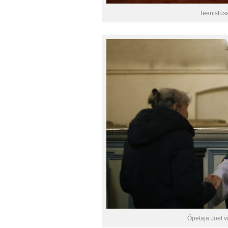
Teenistuse
Õpetaja Joel v