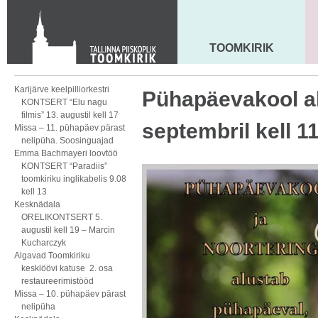
KONTAKT
Toom-Kooli 6, 10130 TALLINN
tallinna.toom
@
eelk.ee
TOOMKIRIK
MAARJA KIRIK
+372 644 4140
Karijärve keelpilliorkestri
Pühapäevakool al
KONTSERT “Elu nagu
filmis” 13. augustil kell 17
septembril kell 1
Missa – 11. pühapäev pärast
nelipüha. Soosinguajad
Emma Bachmayeri loovtöö
KONTSERT “Paradiis”
toomkiriku inglikabelis 9.08
kell 13
Kesknädala
ORELIKONTSERT 5.
augustil kell 19 – Marcin
Kucharczyk
Algavad Toomkiriku
kesklöövi katuse 2. osa
restaureerimistööd
Missa – 10. pühapäev pärast
nelipüha