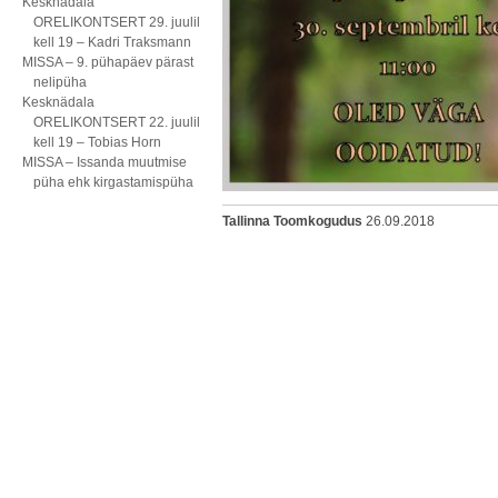
Kesknädala
ORELIKONTSERT 29. juulil
kell 19 – Kadri Traksmann
MISSA – 9. pühapäev pärast
nelipüha
Kesknädala
ORELIKONTSERT 22. juulil
kell 19 – Tobias Horn
MISSA – Issanda muutmise
püha ehk kirgastamispüha
Tallinna Toomkogudus
26.09.2018