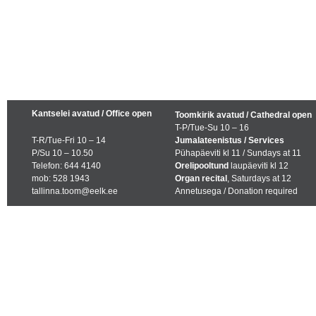
Kantselei avatud / Office open
Toomkirik avatud / Cathedral open
T-P/Tue-Su 10 – 16
T-R/Tue-Fri 10 – 14
Jumalateenistus / Services
P/Su 10 – 10.50
Pühapäeviti kl 11 / Sundays at 11
Telefon: 644 4140
Orelipooltund
laupäeviti kl 12
mob: 528 1943
Organ recital
, Saturdays at 12
tallinna.toom@eelk.ee
Annetusega / Donation required