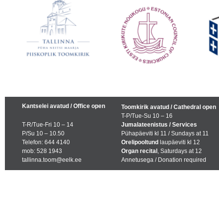
Kantselei avatud / Office open
Toomkirik avatud / Cathedral open
T-P/Tue-Su 10 – 16
T-R/Tue-Fri 10 – 14
Jumalateenistus / Services
P/Su 10 – 10.50
Pühapäeviti kl 11 / Sundays at 11
Telefon: 644 4140
Orelipooltund
laupäeviti kl 12
mob: 528 1943
Organ recital
, Saturdays at 12
tallinna.toom@eelk.ee
Annetusega / Donation required