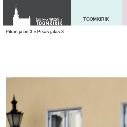
Toom-Kooli 6, 10130 TALLINN
tallinna.toom
@
eelk.ee
+372 644 4140
TOOMKIRIK
MAARJA KIRIK
Pikas jalas 3
» Pikas jalas 3