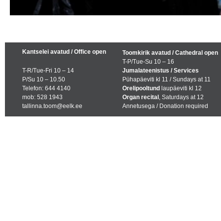
Kantselei avatud / Office open
Toomkirik avatud / Cathedral open
T-P/Tue-Su 10 – 16
T-R/Tue-Fri 10 – 14
Jumalateenistus / Services
P/Su 10 – 10.50
Pühapäeviti kl 11 / Sundays at 11
Telefon: 644 4140
Orelipooltund
laupäeviti kl 12
mob: 528 1943
Organ recital
, Saturdays at 12
tallinna.toom@eelk.ee
Annetusega / Donation required