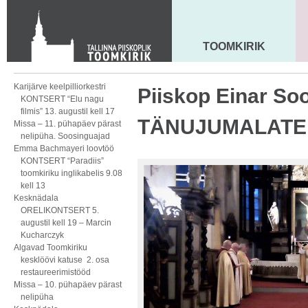
KONTAKT
Toom-Kooli 6, 10130 TALLINN
tallinna.toom
@
eelk.ee
TOOMKIRIK
MAARJA KIRIK
+372 644 4140
Karijärve keelpilliorkestri
Piiskop Einar So
KONTSERT “Elu nagu
filmis” 13. augustil kell 17
TÄNUJUMALATE
Missa – 11. pühapäev pärast
nelipüha. Soosinguajad
Emma Bachmayeri loovtöö
KONTSERT “Paradiis”
toomkiriku inglikabelis 9.08
kell 13
Kesknädala
ORELIKONTSERT 5.
augustil kell 19 – Marcin
Kucharczyk
Algavad Toomkiriku
kesklöövi katuse 2. osa
restaureerimistööd
Missa – 10. pühapäev pärast
nelipüha