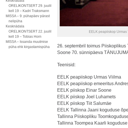
Kesknädala
ORELIKONTSERT 29. juulil
kell 19 – Kadri Traksmann
MISSA – 9. pühapäev pärast
nelipüha
Kesknädala
ORELIKONTSERT 22. juulil
EELK peapiiskop Urmas V
kell 19 – Tobias Horn
MISSA – Issanda muutmise
26. septembril toimus Piiskoplikus
püha ehk kirgastamispüha
Soone 70. sünnipäeva TÄNUJU
Teenisid:
EELK peapiiskop Urmas Viilma
EELK peapiiskop emeeritus Andre
EELK piiskop Einar Soone
EELK piiskop Joel Luhamets
EELK piiskop Tiit Salumäe
EELK Tallinna Jaani koguduse õpe
Tallinna Piiskopliku Toomkoguduse
Tallinna Toompea Kaarli koguduse