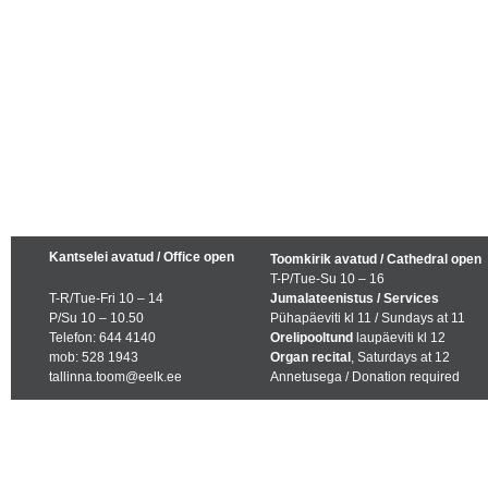
Kantselei avatud / Office open
Toomkirik avatud / Cathedral open
T-P/Tue-Su 10 – 16
T-R/Tue-Fri 10 – 14
Jumalateenistus / Services
P/Su 10 – 10.50
Pühapäeviti kl 11 / Sundays at 11
Telefon: 644 4140
Orelipooltund
laupäeviti kl 12
mob: 528 1943
Organ recital
, Saturdays at 12
tallinna.toom@eelk.ee
Annetusega / Donation required